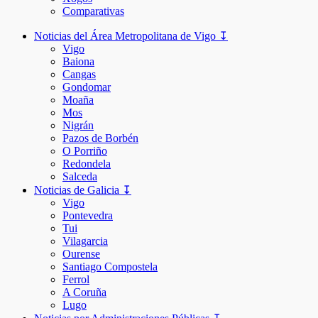
Comparativas
Noticias del Área Metropolitana de Vigo ↧
Vigo
Baiona
Cangas
Gondomar
Moaña
Mos
Nigrán
Pazos de Borbén
O Porriño
Redondela
Salceda
Noticias de Galicia ↧
Vigo
Pontevedra
Tui
Vilagarcia
Ourense
Santiago Compostela
Ferrol
A Coruña
Lugo