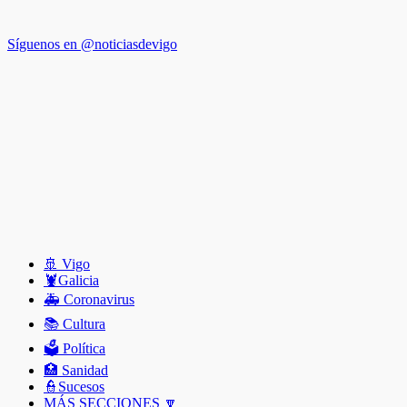
Síguenos en @noticiasdevigo
🚢 Vigo
🦞️Galicia
🚑 Coronavirus
📚 Cultura
🗳️ Política
🏥 Sanidad
👮Sucesos
MÁS SECCIONES 🔽