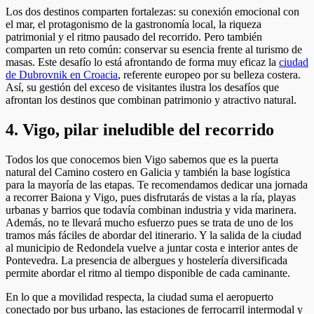
Los dos destinos comparten fortalezas: su conexión emocional con
el mar, el protagonismo de la gastronomía local, la riqueza
patrimonial y el ritmo pausado del recorrido. Pero también
comparten un reto común: conservar su esencia frente al turismo de
masas. Este desafío lo está afrontando de forma muy eficaz la
ciudad
de Dubrovnik en Croacia
, referente europeo por su belleza costera.
Así, su gestión del exceso de visitantes ilustra los desafíos que
afrontan los destinos que combinan patrimonio y atractivo natural.
4. Vigo, pilar ineludible del recorrido
Todos los que conocemos bien Vigo sabemos que es la puerta
natural del Camino costero en Galicia y también la base logística
para la mayoría de las etapas. Te recomendamos dedicar una jornada
a recorrer Baiona y Vigo, pues disfrutarás de vistas a la ría, playas
urbanas y barrios que todavía combinan industria y vida marinera.
Además, no te llevará mucho esfuerzo pues se trata de uno de los
tramos más fáciles de abordar del itinerario. Y la salida de la ciudad
al municipio de Redondela vuelve a juntar costa e interior antes de
Pontevedra. La presencia de albergues y hostelería diversificada
permite abordar el ritmo al tiempo disponible de cada caminante.
En lo que a movilidad respecta, la ciudad suma el aeropuerto
conectado por bus urbano, las estaciones de ferrocarril intermodal y