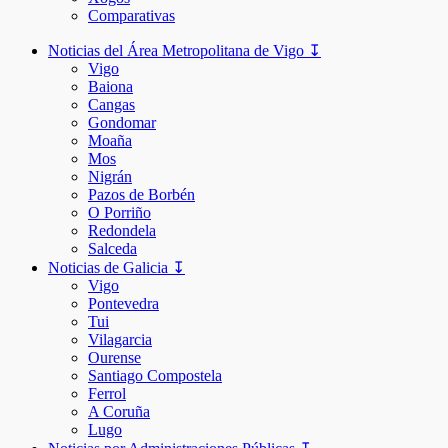
Comparativas
Noticias del Área Metropolitana de Vigo ↧
Vigo
Baiona
Cangas
Gondomar
Moaña
Mos
Nigrán
Pazos de Borbén
O Porriño
Redondela
Salceda
Noticias de Galicia ↧
Vigo
Pontevedra
Tui
Vilagarcia
Ourense
Santiago Compostela
Ferrol
A Coruña
Lugo