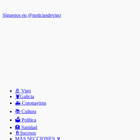
Síguenos en @noticiasdevigo
🚢 Vigo
🦞️Galicia
🚑 Coronavirus
📚 Cultura
🗳️ Política
🏥 Sanidad
👮Sucesos
MÁS SECCIONES 🔽