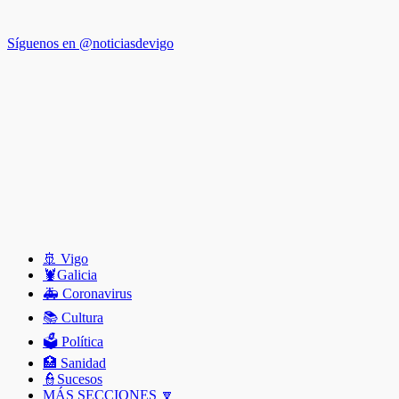
Síguenos en @noticiasdevigo
🚢 Vigo
🦞️Galicia
🚑 Coronavirus
📚 Cultura
🗳️ Política
🏥 Sanidad
👮Sucesos
MÁS SECCIONES 🔽