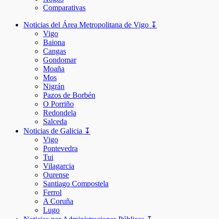
Comparativas
Noticias del Área Metropolitana de Vigo ↧
Vigo
Baiona
Cangas
Gondomar
Moaña
Mos
Nigrán
Pazos de Borbén
O Porriño
Redondela
Salceda
Noticias de Galicia ↧
Vigo
Pontevedra
Tui
Vilagarcia
Ourense
Santiago Compostela
Ferrol
A Coruña
Lugo