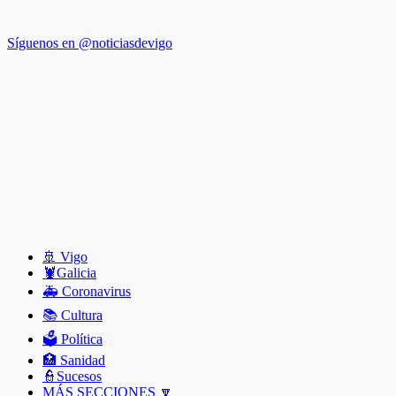
Síguenos en @noticiasdevigo
🚢 Vigo
🦞️Galicia
🚑 Coronavirus
📚 Cultura
🗳️ Política
🏥 Sanidad
👮Sucesos
MÁS SECCIONES 🔽