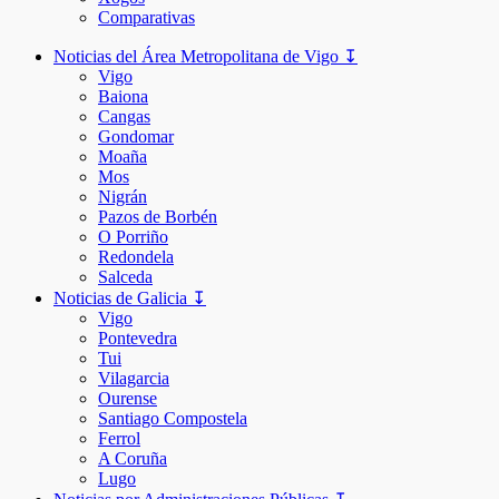
Comparativas
Noticias del Área Metropolitana de Vigo ↧
Vigo
Baiona
Cangas
Gondomar
Moaña
Mos
Nigrán
Pazos de Borbén
O Porriño
Redondela
Salceda
Noticias de Galicia ↧
Vigo
Pontevedra
Tui
Vilagarcia
Ourense
Santiago Compostela
Ferrol
A Coruña
Lugo