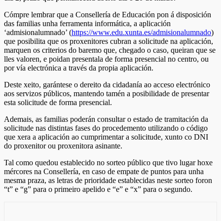
Cómpre lembrar que a Consellería de Educación pon á disposición
das familias unha ferramenta informática, a aplicación
‘admisionalumnado’ (
https://www.edu.xunta.es/admisionalumnado
)
que posibilita que os proxenitores cubran a solicitude na aplicación,
marquen os criterios do baremo que, chegado o caso, queiran que se
lles valoren, e poidan presentala de forma presencial no centro, ou
por vía electrónica a través da propia aplicación.
Deste xeito, garántese o dereito da cidadanía ao acceso electrónico
aos servizos públicos, mantendo tamén a posibilidade de presentar
esta solicitude de forma presencial.
Ademais, as familias poderán consultar o estado de tramitación da
solicitude nas distintas fases do procedemento utilizando o código
que xera a aplicación ao cumprimentar a solicitude, xunto co DNI
do proxenitor ou proxenitora asinante.
Tal como quedou establecido no sorteo público que tivo lugar hoxe
mércores na Consellería, en caso de empate de puntos para unha
mesma praza, as letras de prioridade establecidas neste sorteo foron
“t” e “g” para o primeiro apelido e “e” e “x” para o segundo.