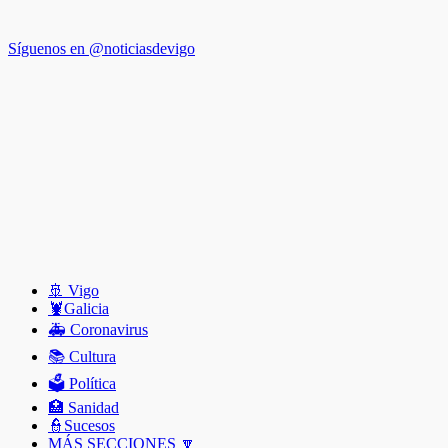
Síguenos en @noticiasdevigo
🚢 Vigo
🦞️Galicia
🚑 Coronavirus
📚 Cultura
🗳️ Política
🏥 Sanidad
👮Sucesos
MÁS SECCIONES 🔽