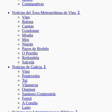
Comparativas
Noticias del Área Metropolitana de Vigo ↧
Vigo
Baiona
Cangas
Gondomar
Moaña
Mos
Nigrán
Pazos de Borbén
O Porriño
Redondela
Salceda
Noticias de Galicia ↧
Vigo
Pontevedra
Tui
Vilagarcia
Ourense
Santiago Compostela
Ferrol
A Coruña
Lugo