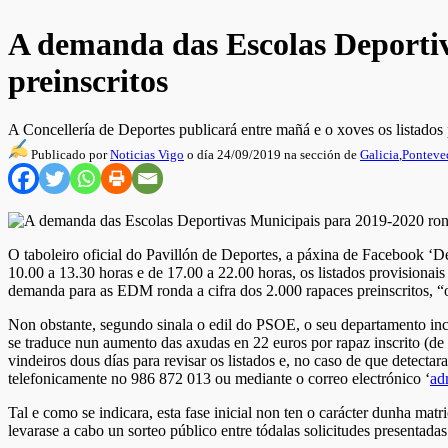
A demanda das Escolas Deportiv
preinscritos
A Concellería de Deportes publicará entre mañá e o xoves os listados
Publicado por
Noticias Vigo
o día 24/09/2019 na sección de
Galicia
,
Ponteve
O taboleiro oficial do Pavillón de Deportes, a páxina de Facebook ‘D
10.00 a 13.30 horas e de 17.00 a 22.00 horas, os listados provisiona
demanda para as EDM ronda a cifra dos 2.000 rapaces preinscritos, “o
Non obstante, segundo sinala o edil do PSOE, o seu departamento in
se traduce nun aumento das axudas en 22 euros por rapaz inscrito (de 
vindeiros dous días para revisar os listados e, no caso de que detect
telefonicamente no 986 872 013 ou mediante o correo electrónico ‘
ad
Tal e como se indicara, esta fase inicial non ten o carácter dunha ma
levarase a cabo un sorteo público entre tódalas solicitudes presentadas