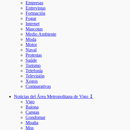
Empresas
Entrevistas
Formación
Fogar
Internet
Mascotas
Medio Ambiente
Moda
Motor
Naval
Protestas
Saúde
Turismo
Telefonía
Televisión
Xogos
Comparativas
Noticias del Área Metropolitana de Vigo ↧
Vigo
Baiona
Cangas
Gondomar
Moaña
Mos