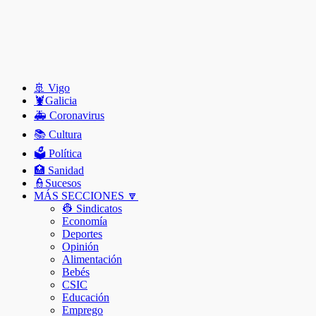
🚢 Vigo
🦞️Galicia
🚑 Coronavirus
📚 Cultura
🗳️ Política
🏥 Sanidad
👮Sucesos
MÁS SECCIONES 🔽
👷 Sindicatos
Economía
Deportes
Opinión
Alimentación
Bebés
CSIC
Educación
Emprego