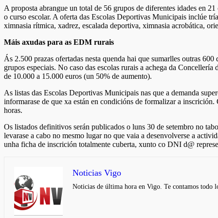
A proposta abrangue un total de 56 grupos de diferentes idades en 21 
o curso escolar. A oferta das Escolas Deportivas Municipais inclúe tría
ximnasia rítmica, xadrez, escalada deportiva, ximnasia acrobática, ori
Máis axudas para as EDM rurais
Ás 2.500 prazas ofertadas nesta quenda hai que sumarlles outras 600 
grupos especiais. No caso das escolas rurais a achega da Concellería
de 10.000 a 15.000 euros (un 50% de aumento).
As listas das Escolas Deportivas Municipais nas que a demanda supere 
informarase de que xa están en condicións de formalizar a inscrición.
horas.
Os listados definitivos serán publicados o luns 30 de setembro no tab
levarase a cabo no mesmo lugar no que vaia a desenvolverse a activid
unha ficha de inscrición totalmente cuberta, xunto co DNI d@ represe
Noticias Vigo
Noticias de última hora en Vigo. Te contamos todo lo