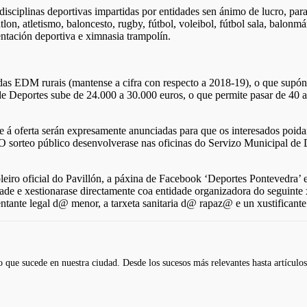
disciplinas deportivas impartidas por entidades sen ánimo de lucro, para
tlon, atletismo, baloncesto, rugby, fútbol, voleibol, fútbol sala, balonm
entación deportiva e ximnasia trampolín.
das EDM rurais (mantense a cifra con respecto a 2018-19), o que supón
 de Deportes sube de 24.000 a 30.000 euros, o que permite pasar de 40 
á oferta serán expresamente anunciadas para que os interesados poidan 
 O sorteo público desenvolverase nas oficinas do Servizo Municipal de 
oleiro oficial do Pavillón, a páxina de Facebook ‘Deportes Pontevedra’ 
ade e xestionarase directamente coa entidade organizadora do seguinte 
ntante legal d@ menor, a tarxeta sanitaria d@ rapaz@ e un xustificant
 que sucede en nuestra ciudad. Desde los sucesos más relevantes hasta artículos