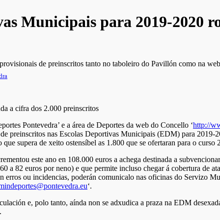
as Municipais para 2019-2020 ron
 provisionais de preinscritos tanto no taboleiro do Pavillón como na 
dra
eportes Pontevedra’ e a área de Deportes da web do Concello ‘
http://w
is de preinscritos nas Escolas Deportivas Municipais (EDM) para 2019-
 que supera de xeito ostensíbel as 1.800 que se ofertaran para o curso
crementou este ano en 108.000 euros a achega destinada a subvencionar
60 a 82 euros por neno) e que permite incluso chegar á cobertura de at
aran erros ou incidencias, poderán comunicalo nas oficinas do Servizo M
mindeportes@pontevedra.eu
‘.
triculación e, polo tanto, aínda non se adxudica a praza na EDM desexa
.