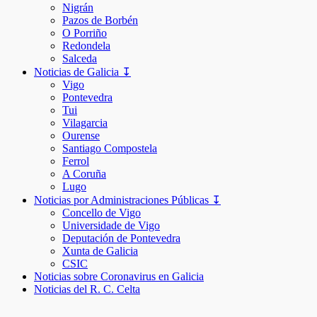
Nigrán
Pazos de Borbén
O Porriño
Redondela
Salceda
Noticias de Galicia ↧
Vigo
Pontevedra
Tui
Vilagarcia
Ourense
Santiago Compostela
Ferrol
A Coruña
Lugo
Noticias por Administraciones Públicas ↧
Concello de Vigo
Universidade de Vigo
Deputación de Pontevedra
Xunta de Galicia
CSIC
Noticias sobre Coronavirus en Galicia
Noticias del R. C. Celta