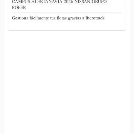
NOTICIAS VIGO:
LÍNEAS ERÓTICAS
SUCESOS VIGO
COMPARATIVAS TOP
MI PORTAL UAH
NEGOCIOS
© 2011- 2021 - Noticiasvigo.es - Periódico digital de Don Webmaster SL con CIF
B27852284
- Alojado en
nicalia.com
- Creado por
donwebmaster.com
INICIO
-
AVISO LEGAL
-
PUBLICIDAD
-
CONTACTAR