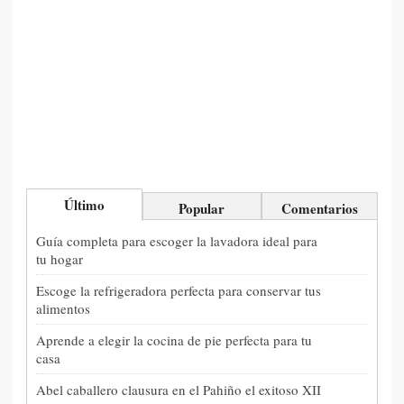
Guía completa para escoger la lavadora ideal para
tu hogar
Escoge la refrigeradora perfecta para conservar tus
alimentos
Aprende a elegir la cocina de pie perfecta para tu
casa
Abel caballero clausura en el Pahiño el exitoso XII
CAMPUS ALERTANAVIA 2026 NISSAN-GRUPO
ROFER
Gestiona fácilmente tus flotas gracias a Iberotrack