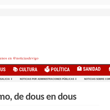
enos en @noticiasdevigo
🏥 SANIDAD
RUS
📚 CULTURA
🗳️ POLÍTICA
 GALICIA ↧
NOTICIAS POR ADMINISTRACIONES PÚBLICAS ↧
NOTICIAS SOBRE COR
mo, de dous en dous