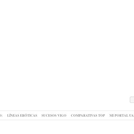
O:
LÍNEAS ERÓTICAS
SUCESOS VIGO
COMPARATIVAS TOP
MI PORTAL U