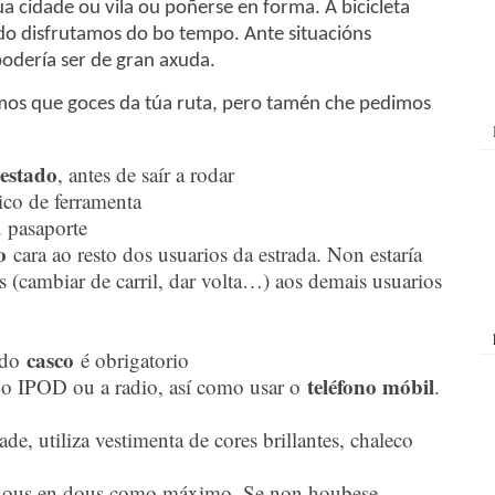
a cidade ou vila ou poñerse en forma. A bicicleta
do disfrutamos do bo tempo. Ante situacións
podería ser de gran axuda.
amos que goces da túa ruta, pero tamén che pedimos
estado
, antes de saír a rodar
ico de ferramenta
 pasaporte
o
cara ao resto dos usuarios da estrada. Non estaría
ns (cambiar de carril, dar volta…) aos demais usuarios
casco
o do
é obrigatorio
teléfono móbil
 o IPOD ou a radio, así como usar o
.
ade, utiliza vestimenta de cores brillantes, chaleco
e dous en dous como máximo. Se non houbese