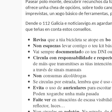
Pasear polo monte, descubrir recunchos da tú
ofrece unha chea de opcións, sobre todo can
imprevistas, un xogo básico de ferramentas, 
Dende o 112 Galicia e noticiasvigo.es agard
que teñas en conta estos consellos.
Revisa
bo 
que a túa bicicleta se atope en
Non esquezas
levar contigo o teu kit bás
documentad
Vai sempre
o co teu DNI ou
Circula con responsabilidade e respect
de máis que transmitises as túas intenció
a través de sinais manuais
Non
consumas alcol/drogas
Se circulas por estrada, lembra que é us
Evita
auriculares
o uso de
para escoitar
Poden xogarche unha mala pasada
Faite ver
en situacións de escasa visibilid
reflector, luces…
pelotón
Non circules en
. Na estrada, d