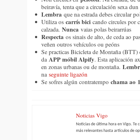
beiravía, tenta que a circulación sexa dun
Lembra
que na estrada debes circular po
carrís bici
Utiliza os
cando circules por ci
Nunca
calzada.
vaias polas beirarrúas
Respecta
os sinais de alto, de ceda ao p
veñen outros vehículos ou peóns
Se practicas Bicicleta de Montaña (BTT) e
APP móbil Alpify
da
. Esta aplicación a
Lembr
en zonas urbanas ou de montaña.
na
seguinte ligazón
chama ao 
Se sofres algún contratempo
Noticias Vigo
Noticias de última hora en Vigo. Te 
más relevantes hasta artículos de opi