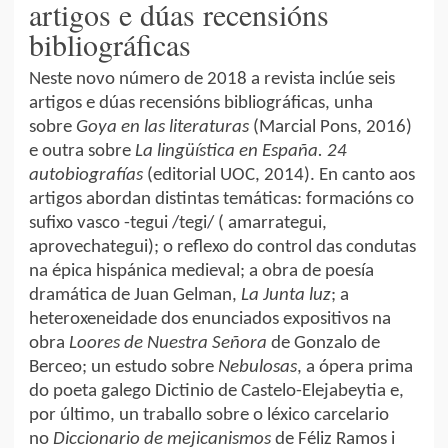
artigos e dúas recensións
bibliográficas
Neste novo número de 2018 a revista inclúe seis
artigos e dúas recensións bibliográficas, unha
sobre
Goya en las literaturas
(Marcial Pons, 2016)
e outra sobre
La lingüística en España. 24
autobiografías
(editorial UOC, 2014). En canto aos
artigos abordan distintas temáticas: formacións co
sufixo vasco -tegui /tegi/ ( amarrategui,
aprovechategui); o reflexo do control das condutas
na épica hispánica medieval; a obra de poesía
dramática de Juan Gelman,
La Junta luz
; a
heteroxeneidade dos enunciados expositivos na
obra
Loores de Nuestra Señora
de Gonzalo de
Berceo; un estudo sobre
Nebulosas
, a ópera prima
do poeta galego Dictinio de Castelo-Elejabeytia e,
por último, un traballo sobre o léxico carcelario
no
Diccionario de mejicanismos
de Féliz Ramos i