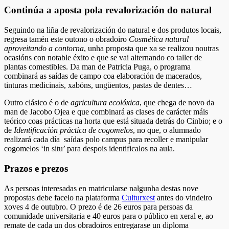
Continúa a aposta pola revalorización do natural
Seguindo na liña de revalorización do natural e dos produtos locais,
regresa tamén este outono o obradoiro
Cosmética natural
aproveitando a contorna
, unha proposta que xa se realizou noutras
ocasións con notable éxito e que se vai alternando co taller de
plantas comestibles. Da man de Patricia Puga, o programa
combinará as saídas de campo coa elaboración de macerados,
tinturas medicinais, xabóns, ungüentos, pastas de dentes…
Outro clásico é o de
agricultura ecolóxica
, que chega de novo da
man de Jacobo Ojea e que combinará as clases de carácter máis
teórico coas prácticas na horta que está situada detrás do Cinbio; e o
de
Identificación práctica de cogomelos
, no que, o alumnado
realizará cada día saídas polo campus para recoller e manipular
cogomelos ‘in situ’ para despois identificalos na aula.
Prazos e prezos
As persoas interesadas en matricularse nalgunha destas nove
propostas debe facelo na plataforma
Culturxest
antes do vindeiro
xoves 4 de outubro. O prezo é de 26 euros para persoas da
comunidade universitaria e 40 euros para o público en xeral e, ao
remate de cada un dos obradoiros entregarase un diploma