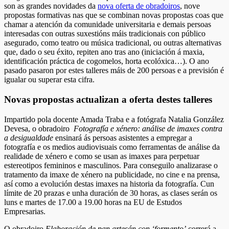
son as grandes novidades da
nova oferta de obradoiros
, nove
propostas formativas nas que se combinan novas propostas coas que
chamar a atención da comunidade universitaria e demais persoas
interesadas con outras suxestións máis tradicionais con público
asegurado, como teatro ou música tradicional, ou outras alternativas
que, dado o seu éxito, repiten ano tras ano (iniciación á maxia,
identificación práctica de cogomelos, horta ecolóxica…). O ano
pasado pasaron por estes talleres máis de 200 persoas e a previsión é
igualar ou superar esta cifra.
Novas propostas actualizan a oferta destes talleres
Impartido pola docente Amada Traba e a fotógrafa Natalia González
Devesa, o obradoiro
Fotografía e xénero: análise de imaxes contra
a desigualdade
ensinará ás persoas asistentes a empregar a
fotografía e os medios audiovisuais como ferramentas de análise da
realidade de xénero e como se usan as imaxes para perpetuar
estereotipos femininos e masculinos. Para conseguilo analizarase o
tratamento da imaxe de xénero na publicidade, no cine e na prensa,
así como a evolución destas imaxes na historia da fotografía. Cun
límite de 20 prazas e unha duración de 30 horas, as clases serán os
luns e martes de 17.00 a 19.00 horas na EU de Estudos
Empresarias.
O obradoiro
Elaboración de pan artesán con ‘formento’
correrá a