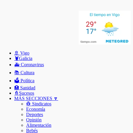
🚢 Vigo
🦞️Galicia
🚑 Coronavirus
📚 Cultura
🗳️ Política
🏥 Sanidad
👮Sucesos
MÁS SECCIONES 🔽
👷 Sindicatos
Economía
Deportes
Opinión
Alimentación
Bebés