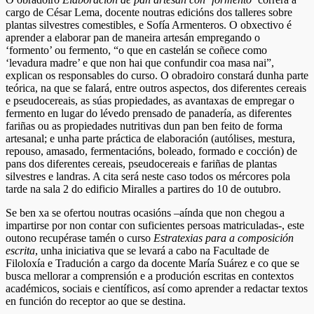
cargo de César Lema, docente noutras edicións dos talleres sobre
plantas silvestres comestibles, e Sofía Armenteros. O obxectivo é
aprender a elaborar pan de maneira artesán empregando o
‘formento’ ou fermento, “o que en castelán se coñece como
‘levadura madre’ e que non hai que confundir coa masa nai”,
explican os responsables do curso. O obradoiro constará dunha parte
teórica, na que se falará, entre outros aspectos, dos diferentes cereais
e pseudocereais, as súas propiedades, as avantaxas de empregar o
fermento en lugar do lévedo prensado de panadería, as diferentes
fariñas ou as propiedades nutritivas dun pan ben feito de forma
artesanal; e unha parte práctica de elaboración (autólises, mestura,
repouso, amasado, fermentacións, boleado, formado e cocción) de
pans dos diferentes cereais, pseudocereais e fariñas de plantas
silvestres e landras. A cita será neste caso todos os mércores pola
tarde na sala 2 do edificio Miralles a partires do 10 de outubro.
Se ben xa se ofertou noutras ocasións –aínda que non chegou a
impartirse por non contar con suficientes persoas matriculadas-, este
outono recupérase tamén o curso
Estratexias para a composición
escrita
, unha iniciativa que se levará a cabo na Facultade de
Filoloxía e Tradución a cargo da docente María Suárez e co que se
busca mellorar a comprensión e a produción escritas en contextos
académicos, sociais e científicos, así como aprender a redactar textos
en función do receptor ao que se destina.