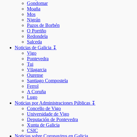
Gondomar
Moaña
Mos
Nigrán
Pazos de Borbén
O Porriño
Redondela
Salceda
Noticias de Galicia ↧
Vigo
Pontevedra
Tui
Vilagarcia
Ourense
Santiago Compostela
Ferrol
A Coruña
Lugo
Noticias por Administraciones Públicas ↧
Concello de Vigo
Universidade de Vigo
Deputación de Pontevedra
Xunta de Galicia
CSIC
Noticias sobre Coronavirus en Galicia