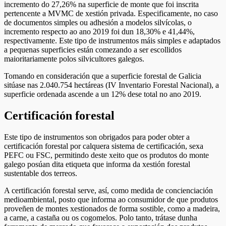
incremento do 27,26% na superficie de monte que foi inscrita
pertencente a MVMC de xestión privada. Especificamente, no caso
de documentos simples ou adhesión a modelos silvícolas, o
incremento respecto ao ano 2019 foi dun 18,30% e 41,44%,
respectivamente. Este tipo de instrumentos máis simples e adaptados
a pequenas superficies están comezando a ser escollidos
maioritariamente polos silvicultores galegos.
Tomando en consideración que a superficie forestal de Galicia
sitúase nas 2.040.754 hectáreas (IV Inventario Forestal Nacional), a
superficie ordenada ascende a un 12% dese total no ano 2019.
Certificación forestal
Este tipo de instrumentos son obrigados para poder obter a
certificación forestal por calquera sistema de certificación, sexa
PEFC ou FSC, permitindo deste xeito que os produtos do monte
galego posúan dita etiqueta que informa da xestión forestal
sustentable dos terreos.
A certificación forestal serve, así, como medida de concienciación
medioambiental, posto que informa ao consumidor de que produtos
proveñen de montes xestionados de forma sostible, como a madeira,
a carne, a castaña ou os cogomelos. Polo tanto, trátase dunha