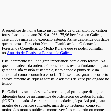
A superficie de monte baixo instrumentos de ordenación ou xestión
forestal acadou no ano 2019 as 262.175,96 hectáreas en Galicia,
case un 8% máis ca no exercicio anterior. Así se desprende dos datos
que manexa a Dirección Xeral de Planificación e Ordenación
Forestal da Consellería do Medio Rural e que se poden consultar
no
Anuario de Estatística Forestal de Galicia.
Este incremento ten unha gran importancia para o eido forestal, xa
que unha adecuada ordenación dos montes resulta fundamental para
garantir a súa xestión sustentable, tanto dende o punto de vista
ambiental como económico e social. Trátase de asegurar un correcto
aproveitamento da riqueza forestal e ademais de xeito prolongado no
tempo.
En Galicia existe un desenvolvemento legal propio que distingue
diferentes tipos de instrumentos de ordenación ou xestión forestal
(IOXF) adaptados á estrutura da propiedade galega. Así pois, para
montes de superficie suficiente, máis de 25 hectáreas -como son
moitos dos montes públicos, montes veciñais en común ou montes