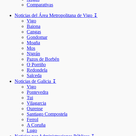
Comparativas
Noticias del Área Metropolitana de Vigo ↧
Vigo
Baiona
Cangas
Gondomar
Moaña
Mos
Nigrán
Pazos de Borbén
O Porriño
Redondela
Salceda
Noticias de Galicia ↧
Vigo
Pontevedra
Tui
Vilagarcia
Ourense
Santiago Compostela
Ferrol
A Coruña
Lugo