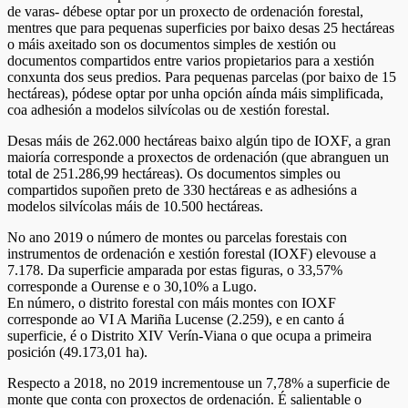
de varas- débese optar por un proxecto de ordenación forestal,
mentres que para pequenas superficies por baixo desas 25 hectáreas
o máis axeitado son os documentos simples de xestión ou
documentos compartidos entre varios propietarios para a xestión
conxunta dos seus predios. Para pequenas parcelas (por baixo de 15
hectáreas), pódese optar por unha opción aínda máis simplificada,
coa adhesión a modelos silvícolas ou de xestión forestal.
Desas máis de 262.000 hectáreas baixo algún tipo de IOXF, a gran
maioría corresponde a proxectos de ordenación (que abranguen un
total de 251.286,99 hectáreas). Os documentos simples ou
compartidos supoñen preto de 330 hectáreas e as adhesións a
modelos silvícolas máis de 10.500 hectáreas.
No ano 2019 o número de montes ou parcelas forestais con
instrumentos de ordenación e xestión forestal (IOXF) elevouse a
7.178. Da superficie amparada por estas figuras, o 33,57%
corresponde a Ourense e o 30,10% a Lugo.
En número, o distrito forestal con máis montes con IOXF
corresponde ao VI A Mariña Lucense (2.259), e en canto á
superficie, é o Distrito XIV Verín-Viana o que ocupa a primeira
posición (49.173,01 ha).
Respecto a 2018, no 2019 incrementouse un 7,78% a superficie de
monte que conta con proxectos de ordenación. É salientable o