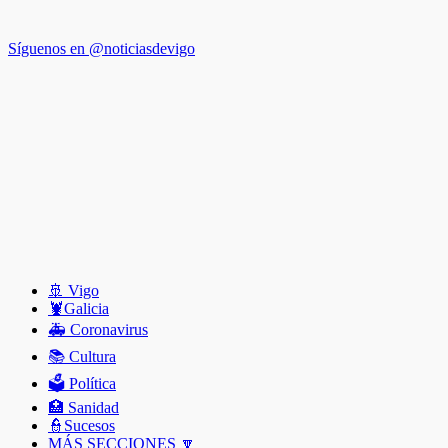
Síguenos en @noticiasdevigo
🚢 Vigo
🦞️Galicia
🚑 Coronavirus
📚 Cultura
🗳️ Política
🏥 Sanidad
👮Sucesos
MÁS SECCIONES 🔽