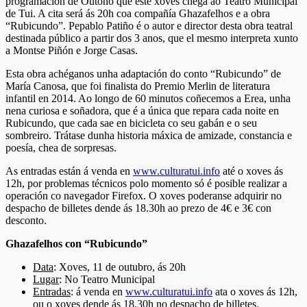
programación de Outono que este xoves chega ao Teatro Municipal
de Tui. A cita será ás 20h coa compañía Ghazafelhos e a obra
“Rubicundo”. Pepablo Patiño é o autor e director desta obra teatral
destinada público a partir dos 3 anos, que el mesmo interpreta xunto
a Montse Piñón e Jorge Casas.
Esta obra achéganos unha adaptación do conto “Rubicundo” de
María Canosa, que foi finalista do Premio Merlin de literatura
infantil en 2014. Ao longo de 60 minutos coñecemos a Erea, unha
nena curiosa e soñadora, que é a única que repara cada noite en
Rubicundo, que cada sae en bicicleta co seu gabán e o seu
sombreiro. Trátase dunha historia máxica de amizade, constancia e
poesía, chea de sorpresas.
As entradas están á venda en
www.culturatui.info
até o xoves ás
12h, por problemas técnicos polo momento só é posible realizar a
operación co navegador Firefox. O xoves poderanse adquirir no
despacho de billetes dende ás 18.30h ao prezo de 4€ e 3€ con
desconto.
Ghazafelhos con “Rubicundo”
Data
: Xoves, 11 de outubro, ás 20h
Lugar
: No Teatro Municipal
Entradas
: á venda en
www.culturatui.info
ata o xoves ás 12h,
ou o xoves dende ás 18.30h no despacho de billetes.