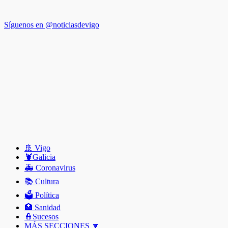
Síguenos en @noticiasdevigo
🚢 Vigo
🦞️Galicia
🚑 Coronavirus
📚 Cultura
🗳️ Política
🏥 Sanidad
👮Sucesos
MÁS SECCIONES 🔽