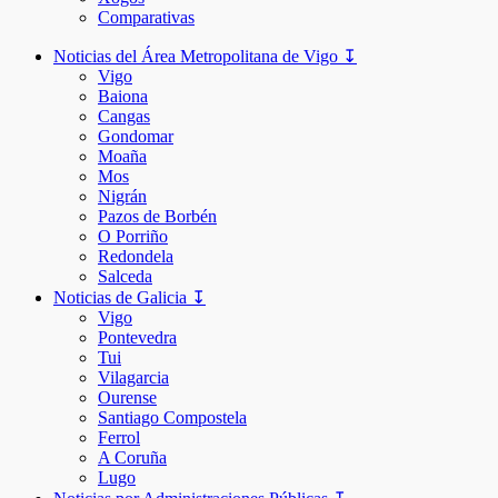
Comparativas
Noticias del Área Metropolitana de Vigo ↧
Vigo
Baiona
Cangas
Gondomar
Moaña
Mos
Nigrán
Pazos de Borbén
O Porriño
Redondela
Salceda
Noticias de Galicia ↧
Vigo
Pontevedra
Tui
Vilagarcia
Ourense
Santiago Compostela
Ferrol
A Coruña
Lugo