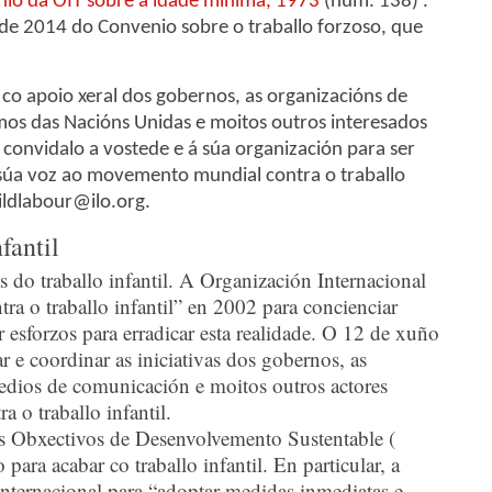
io da OIT sobre a idade mínima, 1973
(núm. 138) .
de 2014 do Convenio sobre o traballo forzoso, que
a co apoio xeral dos gobernos, as organizacións de
mos das Nacións Unidas e moitos outros interesados
os convidalo a vostede e á súa organización para ser
 súa voz ao movemento mundial contra o traballo
hildlabour@ilo.org.
fantil
 do traballo infantil. A Organización Internacional
ra o traballo infantil” en 2002 para concienciar
 esforzos para erradicar esta realidade. O 12 de xuño
 e coordinar as iniciativas dos gobernos, as
 medios de comunicación e moitos outros actores
a o traballo infantil.
s Obxectivos de Desenvolvemento Sustentable (
ra acabar co traballo infantil. En particular, a
ternacional para “adoptar medidas inmediatas e