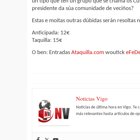
un tipo que ten un grupo que se chama os Cus 
presidente da súa comunidade de veciños?
Estas e moitas outras dúbidas serán resoltas n
Anticipada: 12€
Taquilla: 15€
O ben: Entradas
Ataquilla.com
woutick
eFeDe
Noticias Vigo
Noticias de última hora en Vigo. Te 
más relevantes hasta artículos de opi