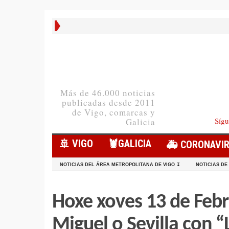
Más de 46.000 noticias
publicadas desde 2011
de Vigo, comarcas y
Sígu
Galicia
🚢 VIGO
🦞️GALICIA
🚑 CORONAVI
NOTICIAS DEL ÁREA METROPOLITANA DE VIGO ↧
NOTICIAS DE
Hoxe xoves 13 de Febr
Miguel o Sevilla con