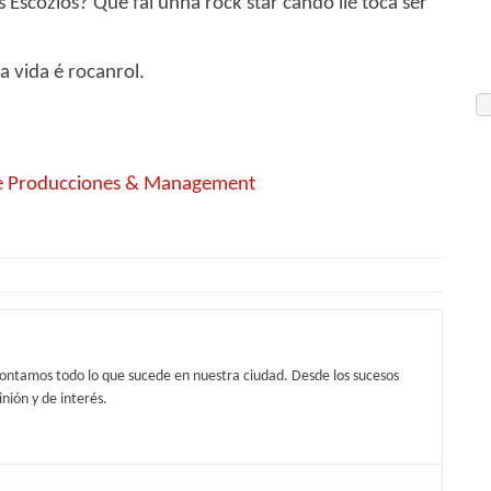
Escozíos? Que fai unha rock star cando lle toca ser
a vida é rocanrol.
 Producciones & Management
contamos todo lo que sucede en nuestra ciudad. Desde los sucesos
nión y de interés.