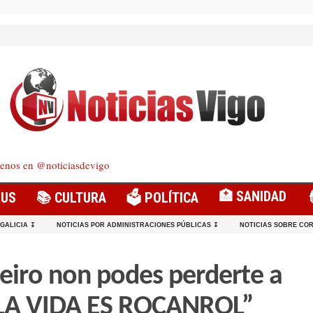
enos en @noticiasdevigo
🏥 SANIDAD
RUS
📚 CULTURA
🗳️ POLÍTICA
 GALICIA ↧
NOTICIAS POR ADMINISTRACIONES PÚBLICAS ↧
NOTICIAS SOBRE COR
eiro non podes perderte a
 “LA VIDA ES ROCANROL”