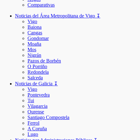
Comparativas
Noticias del Área Metropolitana de Vigo ↧
Vigo
Baiona
Cangas
Gondomar
Moaña
Mos
Nigrán
Pazos de Borbén
O Porriño
Redondela
Salceda
Noticias de Galicia ↧
Vigo
Pontevedra
Tui
Vilagarcia
Ourense
Santiago Compostela
Ferrol
A Coruña
Lugo