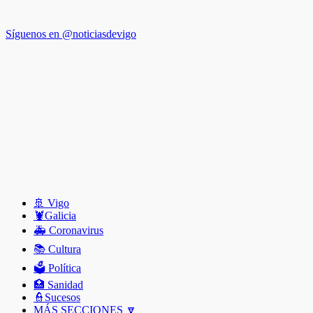
Síguenos en @noticiasdevigo
🚢 Vigo
🦞️Galicia
🚑 Coronavirus
📚 Cultura
🗳️ Política
🏥 Sanidad
👮Sucesos
MÁS SECCIONES 🔽