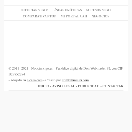
NOTICIAS VIGO:
LÍNEAS ERÓTICAS
SUCESOS VIGO
COMPARATIVAS TOP
MI PORTAL UAH
NEGOCIOS
© 2011- 2021 - Noticiasvigo.es - Periódico digital de Don Webmaster SL con CIF
B27852284
- Alojado en
nicalia.com
- Creado por
donwebmaster.com
INICIO
-
AVISO LEGAL
-
PUBLICIDAD
-
CONTACTAR