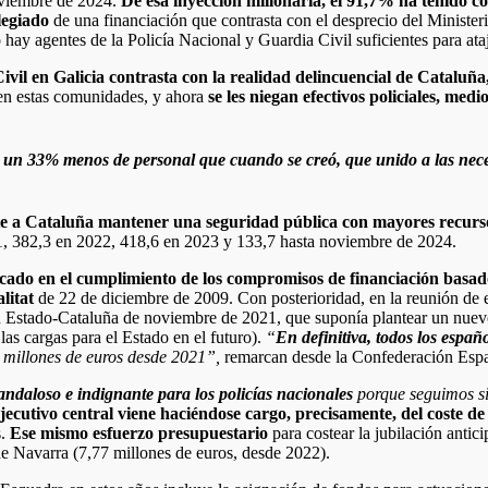
oviembre de 2024.
De esa inyección millonaria, el 91,7% ha tenido c
ilegiado
de una financiación que contrasta con el desprecio del Ministeri
hay agentes de la Policía Nacional y Guardia Civil suficientes para ataj
ivil en Galicia contrasta con la realidad delincuencial de Cataluñ
 en estas comunidades, y ahora
se les niegan efectivos policiales, medi
 un 33% menos de personal que cuando se creó, que unido a las neces
e a Cataluña mantener una seguridad pública con mayores recurso
1, 382,3 en 2022, 418,6 en 2023 y 133,7 hasta noviembre de 2024.
olcado en el cumplimiento de los compromisos de financiación basa
litat
de 22 de diciembre de 2009. Con posterioridad, en la reunión de 
idad Estado-Cataluña de noviembre de 2021, que suponía plantear un nu
as cargas para el Estado en el futuro).
“
En definitiva, todos los espa
8 millones de euros desde 2021”,
remarcan desde la Confederación Espa
andaloso e indignante para los policías nacionales
porque seguimos si
Ejecutivo central viene haciéndose cargo, precisamente, del coste de 
s.
Ese mismo esfuerzo presupuestario
para costear la jubilación anti
 de Navarra (7,77 millones de euros, desde 2022).