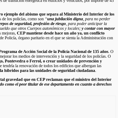
 de transición energética en edificios y vehículos, por importe de 43
 ejemplo del abismo que separa al Ministerio del Interior de los
es de los policías, como son
“
una jubilación digna
, para no perder
erpos de seguridad, profesión de riesgo
, para poder anticipar la
sueldo que otros Cuerpos autonómicos y locales;
y contar con mayor
s mejoras,
CEP mantiene desde hace un año ya, un conflicto
de Policía, órgano paritario en el que se sienta la Administración con
 Programa de Acción Social de la Policía Nacional de 135 años
. O
ejorar los medios de intervención y la seguridad de los policías. O
go, Pontevedra o Ferrol, o crear unidades de prevención y
 tendría la renovación de todos los edificios que albergan las
lla híbridos para las unidades de seguridad ciudadana
.
tal gravedad que en CEP reclaman que el ministro del Interior
o como el peor titular de ese departamento en cuanto a derechos