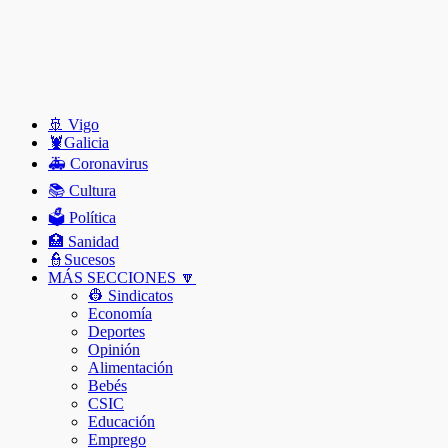
🚢 Vigo
🦞️Galicia
🚑 Coronavirus
📚 Cultura
🗳️ Política
🏥 Sanidad
👮Sucesos
MÁS SECCIONES 🔽
👷 Sindicatos
Economía
Deportes
Opinión
Alimentación
Bebés
CSIC
Educación
Emprego