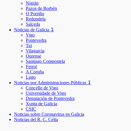
Nigrán
Pazos de Borbén
O Porriño
Redondela
Salceda
Noticias de Galicia ↧
Vigo
Pontevedra
Tui
Vilagarcia
Ourense
Santiago Compostela
Ferrol
A Coruña
Lugo
Noticias por Administraciones Públicas ↧
Concello de Vigo
Universidade de Vigo
Deputación de Pontevedra
Xunta de Galicia
CSIC
Noticias sobre Coronavirus en Galicia
Noticias del R. C. Celta