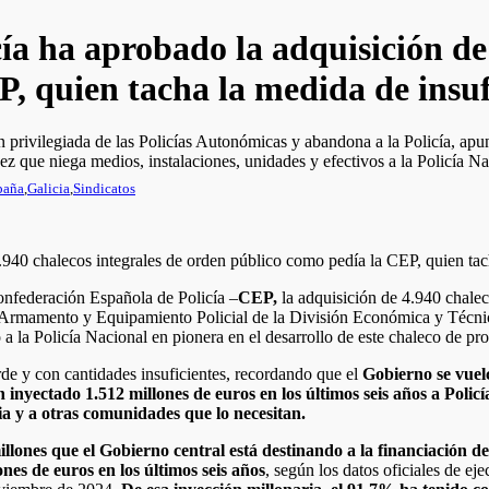
ía ha aprobado la adquisición de 
, quien tacha la medida de insufi
 privilegiada de las Policías Autonómicas y abandona a la Policía, apu
z que niega medios, instalaciones, unidades y efectivos a la Policía N
paña
,
Galicia
,
Sindicatos
onfederación Española de Policía –
CEP,
la adquisición de 4.940 chalec
rmamento y Equipamiento Policial de la División Económica y Técnica 
o a la Policía Nacional
en pionera en el desarrollo de este chaleco de pro
rde y con cantidades insuficientes, recordando que el
Gobierno se vuelc
 i
nyectado 1.512 millones de euros en los últimos seis años a
Polic
cia y a otras comunidades que lo necesitan.
millones que el Gobierno central está destinando a la financiación 
nes de euros en los últimos seis años
, según los datos oficiales de e