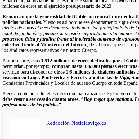
Finalmente, la lluvia de millones que el Estado dedica a los Mossos d’
millones de euros en el ejercicio presupuestario de 2023.
Remarcan que la generosidad del Gobierno central, que dedica fon
policías nacionales
. Y esto es así porque ese departamento sigue desp
cientos de euros al mes después de toda una vida protegiendo la de 
edad de jubilación y percibir la pensión mejorada que planteamos; l
protección física y jurídica frente al intolerable aumento de agresio
colectivo frente al Ministerio del Interior
, de tal forma que esta org
los sindicatos representativos de nuestro Cuerpo.
Por otra parte,
esos 1.512 millones de euros dedicados por el Gobie
permitirían, por ejemplo,
comprar hasta 386.000 pistolas eléctricas
servirían para disponer de
otros 1,6 millones de chalecos antibalas 
reacción en Lugo, Pontevedra y Ferrol y ampliar las de Vigo, Sa
Comisarías Provinciales y Locales de nuestro Cuerpo en toda España
Precisamente por ello, el esfuerzo que ha realizado el Ejecutivo centr
debe cesar o ser cesado cuanto antes.
“Hoy, mejor que mañana. Lo 
profesionales de los policías”
.
Redacción Noticiasvigo.es