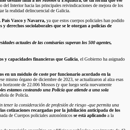
omo destino final a los Mossos d’Esquadra, de tal forma que ese
o del Interior hacia las principales reivindicaciones de mejora de los
ar la realidad delincuencial de Galicia.
a, País Vasco y Navarra,
ya que estos cuerpos policiales han podido
os y derechos sociolaborales que se le otorgan a policías de
idades actuales de las comisarías superan los 500 agentes,
s y capacidades financieras que Galicia
, el Gobierno ha asignado
dos en un módulo de coste por funcionario acordado en la
ese mismo órgano de diciembre de 2023, se actualizaron al alza esas
evo horizonte de 22.006 Mossos (y que luego sería nuevamente
ñoles estamos costeando una Policía que atiende a una sola
ñola de Policía.
n tener la consideración de profesión de riesgo -que permita una
las cotizaciones recargadas por la jubilación anticipada de los
cipada de Cuerpos policiales autonómicos
se está aplicando
a la