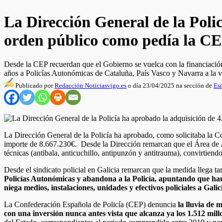
La Dirección General de la Polic
orden público como pedía la CEP
Desde la CEP recuerdan que el Gobierno se vuelca con la financiación
años a Policías Autonómicas de Cataluña, País Vasco y Navarra a la ve
Publicado por
Redacción Noticiasvigo.es
o día 23/04/2025 na sección de
Es
La Dirección General de la Policía ha aprobado, como solicitaba la C
importe de 8.667.230€. Desde la Dirección remarcan que el Área de A
técnicas (antibala, anticuchillo, antipunzón y antitrauma), convirtiend
Desde el sindicato policial en Galicia remarcan que la medida llega ta
Policías Autonómicas y abandona a la Policía, apuntando que han
niega medios, instalaciones, unidades y efectivos policiales a Gali
La Confederación Española de Policía (CEP) denuncia
la lluvia de 
con una inversión nunca antes vista que alcanza ya los 1.512 millo