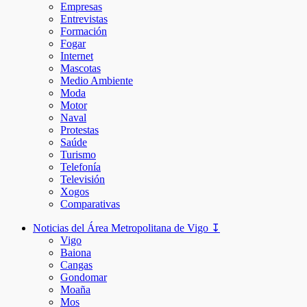
Empresas
Entrevistas
Formación
Fogar
Internet
Mascotas
Medio Ambiente
Moda
Motor
Naval
Protestas
Saúde
Turismo
Telefonía
Televisión
Xogos
Comparativas
Noticias del Área Metropolitana de Vigo ↧
Vigo
Baiona
Cangas
Gondomar
Moaña
Mos