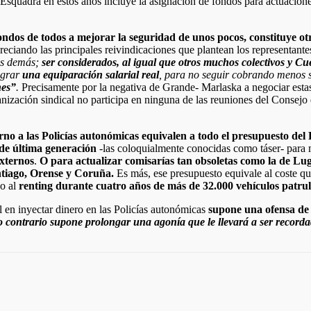
Esquadra en estos años incluye la asignación de fondos para actuaciones
dos de todos a mejorar la seguridad de unos pocos, constituye otro
reciando las principales reivindicaciones que plantean los representant
los demás;
ser considerados, al igual que otros muchos colectivos y Cu
ograr
una equiparación salarial real
, para no seguir cobrando menos 
nes”
.
Precisamente por la negativa de Grande- Marlaska a negociar esta
anización sindical no participa en ninguna de las reuniones del Consejo 
rno a las Policías autonómicas equivalen a todo el presupuesto del
 de última generación
-las coloquialmente conocidas como táser- para m
externos
.
O para actualizar comisarías tan obsoletas como la de Lu
ntiago, Orense y Coruña.
Es más, ese presupuesto equivale al coste que
 o al
renting durante cuatro años de más de 32.000 vehículos patru
al en inyectar dinero en las Policías autonómicas
supone una ofensa de 
contrario supone prolongar una agonía que le llevará a ser recordad