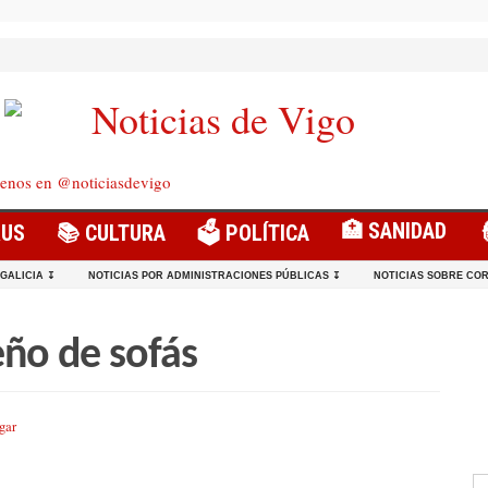
enos en @noticiasdevigo
🏥 SANIDAD
RUS
📚 CULTURA
🗳️ POLÍTICA
 GALICIA ↧
NOTICIAS POR ADMINISTRACIONES PÚBLICAS ↧
NOTICIAS SOBRE COR
eño de sofás
gar