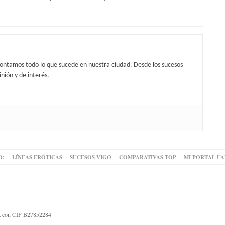
contamos todo lo que sucede en nuestra ciudad. Desde los sucesos
nión y de interés.
O:
LÍNEAS ERÓTICAS
SUCESOS VIGO
COMPARATIVAS TOP
MI PORTAL U
 SL con CIF B27852284