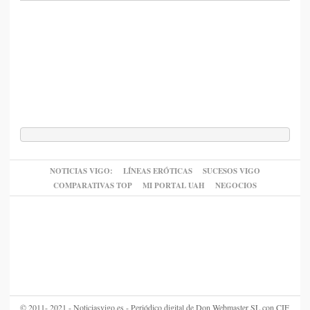
NOTICIAS VIGO:
LÍNEAS ERÓTICAS
SUCESOS VIGO
COMPARATIVAS TOP
MI PORTAL UAH
NEGOCIOS
© 2011- 2021 - Noticiasvigo.es - Periódico digital de Don Webmaster SL con CIF