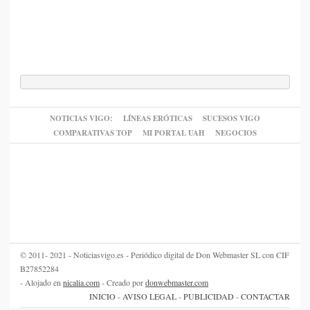
NOTICIAS VIGO:
LÍNEAS ERÓTICAS
SUCESOS VIGO
COMPARATIVAS TOP
MI PORTAL UAH
NEGOCIOS
© 2011- 2021 - Noticiasvigo.es - Periódico digital de Don Webmaster SL con CIF
B27852284
- Alojado en
nicalia.com
- Creado por
donwebmaster.com
INICIO
-
AVISO LEGAL
-
PUBLICIDAD
-
CONTACTAR