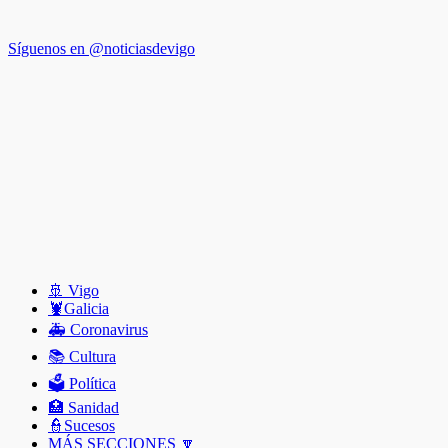
Síguenos en @noticiasdevigo
🚢 Vigo
🦞️Galicia
🚑 Coronavirus
📚 Cultura
🗳️ Política
🏥 Sanidad
👮Sucesos
MÁS SECCIONES 🔽