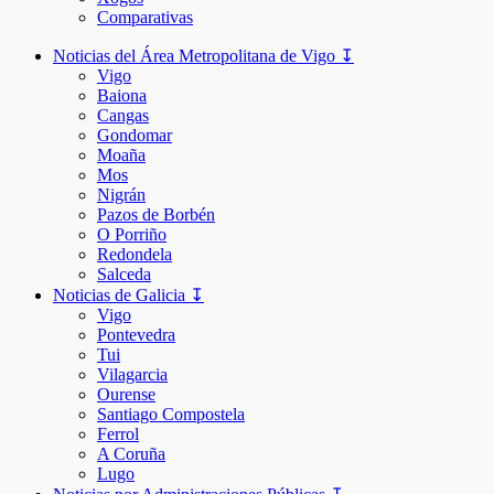
Comparativas
Noticias del Área Metropolitana de Vigo ↧
Vigo
Baiona
Cangas
Gondomar
Moaña
Mos
Nigrán
Pazos de Borbén
O Porriño
Redondela
Salceda
Noticias de Galicia ↧
Vigo
Pontevedra
Tui
Vilagarcia
Ourense
Santiago Compostela
Ferrol
A Coruña
Lugo