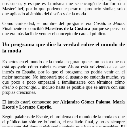
nos suena, y es que es la misma que se encargó de dar forma a
MasterChef, por lo que podemos esperar un producto similar, solo
que aplicado al ámbito del diseño y de la moda.
Como curiosidad, el nombre del programa era
Cosido a Mano
.
Finalmente se concibió
Maestros de la Costura
porque se pensaba
que era más fácil de vender el concepto de cara al público.
Un programa que dice la verdad sobre el mundo de
la moda
Expertos en el mundo de la moda aseguran que es un sector que no
está apoyado cómo cabría esperar. Ahora está volviendo a causar
interés en España, por lo que el programa no podría venir en el
mejor momento. No importará que el usuario no entienda mucho, ya
que poco a poco empezará a familiarizarse con términos cómo
diseño
o
patronaje
… incluso hasta es posible que se atreva con sus
propias creaciones.
El jurado estará compuesto por
Alejandro Gómez Palomo
,
María
Escoté
y
Lorenzo Caprile
.
Según palabras de Escoté, el problema del mundo de la moda es que
el público tan sólo ve lo bonito, el resultado final, y no es siempre
consciente del duro y elaborado trabajo que hay a sus espaldas. El