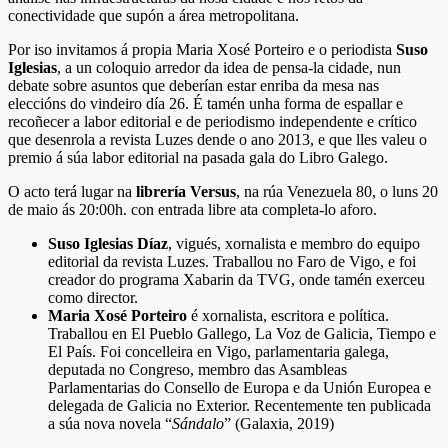
conectividade que supón a área metropolitana.
Por iso invitamos á propia Maria Xosé Porteiro e o periodista
Suso
Iglesias
, a un coloquio arredor da idea de pensa-la cidade, nun
debate sobre asuntos que deberían estar enriba da mesa nas
eleccións do vindeiro día 26. É tamén unha forma de espallar e
recoñecer a labor editorial e de periodismo independente e crítico
que desenrola a revista Luzes dende o ano 2013, e que lles valeu o
premio á súa labor editorial na pasada gala do Libro Galego.
O acto terá lugar na
librería Versus
, na rúa Venezuela 80, o luns 20
de maio ás 20:00h. con entrada libre ata completa-lo aforo.
Suso Iglesias Díaz
, vigués, xornalista e membro do equipo
editorial da revista Luzes. Traballou no Faro de Vigo, e foi
creador do programa Xabarin da TVG, onde tamén exerceu
como director.
Maria Xosé Porteiro
é xornalista, escritora e política.
Traballou en El Pueblo Gallego, La Voz de Galicia, Tiempo e
El País. Foi concelleira en Vigo, parlamentaria galega,
deputada no Congreso, membro das Asambleas
Parlamentarias do Consello de Europa e da Unión Europea e
delegada de Galicia no Exterior. Recentemente ten publicada
a súa nova novela “
Sándalo
” (Galaxia, 2019)