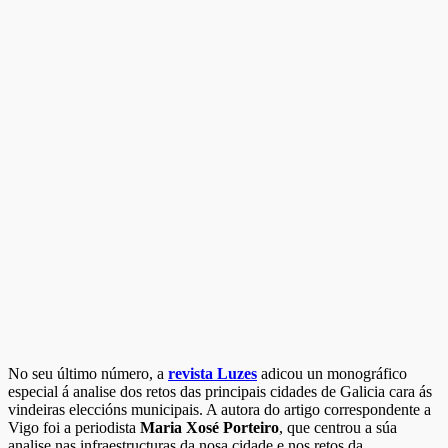
No seu último número, a
revista Luzes
adicou un monográfico
especial á analise dos retos das principais cidades de Galicia cara ás
vindeiras eleccións municipais. A autora do artigo correspondente a
Vigo foi a periodista
Maria Xosé Porteiro
, que centrou a súa
analise nas infraestructuras da nosa cidade e nos retos da