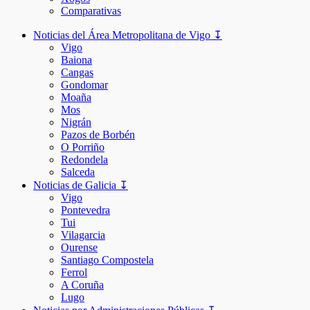
Comparativas
Noticias del Área Metropolitana de Vigo ↧
Vigo
Baiona
Cangas
Gondomar
Moaña
Mos
Nigrán
Pazos de Borbén
O Porriño
Redondela
Salceda
Noticias de Galicia ↧
Vigo
Pontevedra
Tui
Vilagarcia
Ourense
Santiago Compostela
Ferrol
A Coruña
Lugo