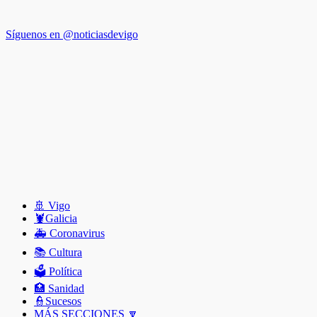
Síguenos en @noticiasdevigo
🚢 Vigo
🦞️Galicia
🚑 Coronavirus
📚 Cultura
🗳️ Política
🏥 Sanidad
👮Sucesos
MÁS SECCIONES 🔽