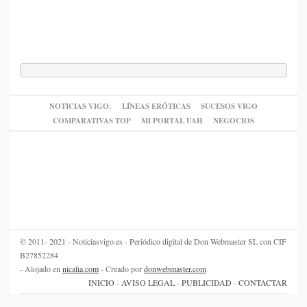
NOTICIAS VIGO:
LÍNEAS ERÓTICAS
SUCESOS VIGO
COMPARATIVAS TOP
MI PORTAL UAH
NEGOCIOS
© 2011- 2021 - Noticiasvigo.es - Periódico digital de Don Webmaster SL con CIF
B27852284
- Alojado en
nicalia.com
- Creado por
donwebmaster.com
INICIO
-
AVISO LEGAL
-
PUBLICIDAD
-
CONTACTAR