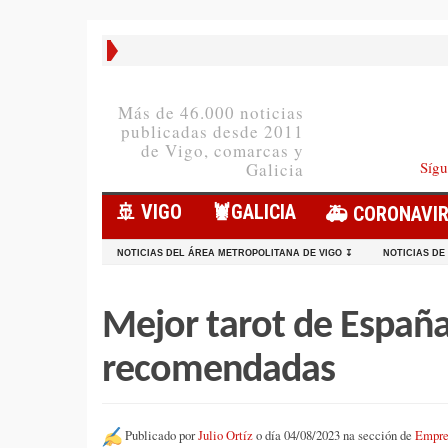
Más de 46.000 noticias
publicadas desde 2011
de Vigo, comarcas y
Sígu
Galicia
🚢 VIGO
🦞️GALICIA
🚑 CORONAVI
NOTICIAS DEL ÁREA METROPOLITANA DE VIGO ↧
NOTICIAS DE
Mejor tarot de España
recomendadas
Publicado por
Julio Ortíz
o día 04/08/2023 na sección de
Empre