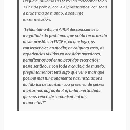
Daquela, puxemos os feitos en coñecemento do
112 e da policía local e expresabamos, con toda
a prudencia do mundo, a seguinte
argumentación:
“
Evidentemente, na APDR desco
ñ
ecemos a
magnitude do problema que poida ter ocorrido
nesta ocasi
ó
n en ENCE e, xa que logo, as
consecuencias no medio; en calquera caso, as
experiencias vividas en ocasi
ó
ns anteriores,
perm
í
tennos po
ñ
er no peor dos escenarios;
neste sentido, e con toda a cautela do mundo,
pregunt
á
monos: ter
á
algo que ver o m
á
is que
pos
í
bel mal funcionamento nas instalaci
ó
ns
da f
á
brica de Louriz
á
n coa presenza de peixes
mortos nas augas da R
í
a, unha mortaldade
que nos ve
ñ
en de comunicar hai uns
momentos?
”