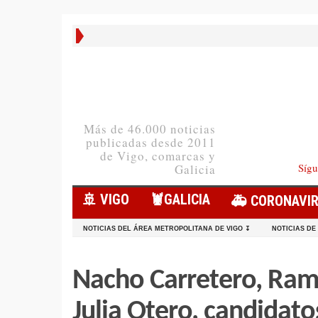
Más de 46.000 noticias
publicadas desde 2011
de Vigo, comarcas y
Sígu
Galicia
🚢 VIGO
🦞️GALICIA
🚑 CORONAVI
NOTICIAS DEL ÁREA METROPOLITANA DE VIGO ↧
NOTICIAS DE
Nacho Carretero, Ram
Julia Otero, candidat