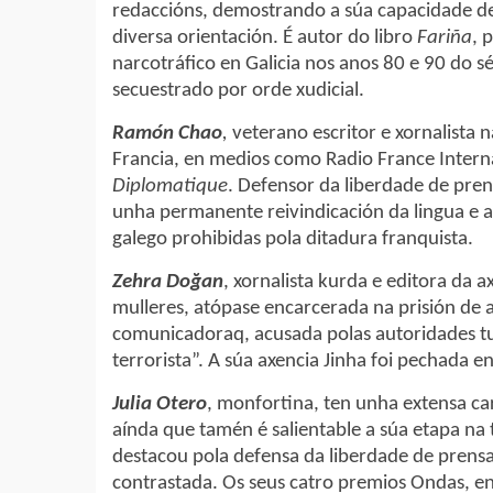
redaccións, demostrando a súa capacidade de
diversa orientación. É autor do libro
Fariña
, 
narcotráfico en Galicia nos anos 80 e 90 do s
secuestrado por orde xudicial.
Ramón Chao
,
veterano escritor e xornalista 
Francia, en medios como Radio France Intern
Diplomatique
. Defensor da liberdade de pren
unha permanente reivindicación da lingua e a 
galego prohibidas pola ditadura franquista.
Zehra Doğan
, xornalista kurda e editora da 
mulleres, atópase encarcerada na prisión de 
comunicadoraq, acusada polas autoridades t
terrorista”. A súa axencia Jinha foi pechada 
Julia Otero
, monfortina, ten unha extensa car
aínda que tamén é salientable a súa etapa na 
destacou pola defensa da liberdade de prensa
contrastada. Os seus catro premios Ondas, e