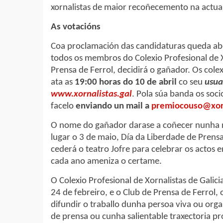
xornalistas de maior recoñecemento na actua
As votacións
Coa proclamación das candidaturas queda ab
todos os membros do Colexio Profesional de Xo
Prensa de Ferrol, decidirá o gañador. Os col
ata as
19:00 horas do 10 de abril
co seu
usua
www.xornalistas.gal
. Pola súa banda os soci
facelo
enviando un mail a
premiocouso@xorn
O nome do gañador darase a coñecer nunha ro
lugar o 3 de maio, Día da Liberdade de Prensa
cederá o teatro Jofre para celebrar os actos e
cada ano ameniza o certame.
O Colexio Profesional de Xornalistas de Gali
24 de febreiro, e o Club de Prensa de Ferrol,
difundir o traballo dunha persoa viva ou org
de prensa ou cunha salientable traxectoria pro