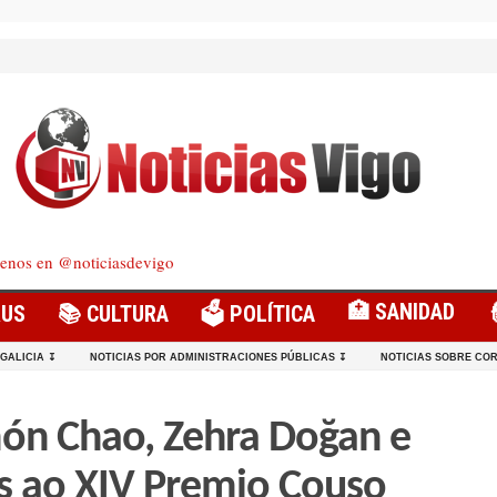
enos en @noticiasdevigo
🏥 SANIDAD
RUS
📚 CULTURA
🗳️ POLÍTICA
 GALICIA ↧
NOTICIAS POR ADMINISTRACIONES PÚBLICAS ↧
NOTICIAS SOBRE COR
ón Chao, Zehra Doğan e
os ao XIV Premio Couso