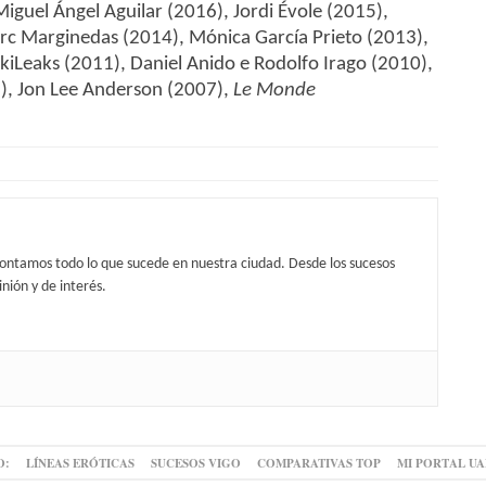
iguel Ángel Aguilar (2016), Jordi Évole (2015),
arc Marginedas (2014), Mónica García Prieto (2013),
kiLeaks (2011), Daniel Anido e Rodolfo Irago (2010),
8), Jon Lee Anderson (2007),
Le Monde
contamos todo lo que sucede en nuestra ciudad. Desde los sucesos
nión y de interés.
O:
LÍNEAS ERÓTICAS
SUCESOS VIGO
COMPARATIVAS TOP
MI PORTAL U