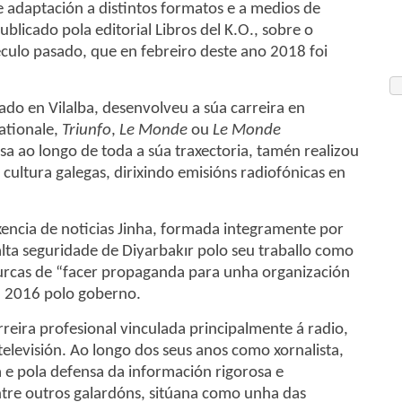
 adaptación a distintos formatos e a medios de
publicado pola editorial Libros del K.O., sobre o
éculo pasado, que en febreiro deste ano 2018 foi
nado en Vilalba, desenvolveu a súa carreira en
ationale,
Triunfo
,
Le Monde
ou
Le Monde
sa ao longo de toda a súa traxectoria, tamén realizou
cultura galegas, dirixindo emisións radiofónicas en
axencia de noticias Jinha, formada integramente por
alta seguridade de Diyarbakır polo seu traballo como
urcas de “facer propaganda para unha organización
en 2016 polo goberno.
reira profesional vinculada principalmente á radio,
televisión. Ao longo dos seus anos como xornalista,
 e pola defensa da información rigorosa e
ntre outros galardóns, sitúana como unha das