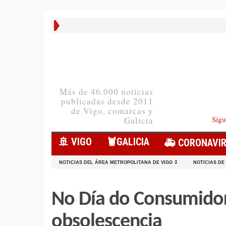
Más de 46.000 noticias
publicadas desde 2011
de Vigo, comarcas y
Sígu
Galicia
🚢 VIGO
🦞️GALICIA
🚑 CORONAVI
NOTICIAS DEL ÁREA METROPOLITANA DE VIGO ↧
NOTICIAS DE
No Día do Consumidor:
obsolescencia