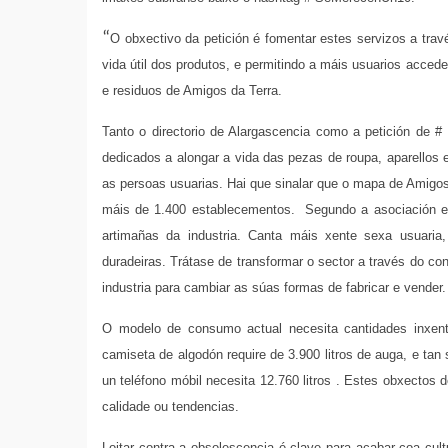
“
O obxectivo da petición é fomentar estes servizos a tr
vida útil dos produtos, e permitindo a máis usuarios acced
e residuos de Amigos da Terra.
Tanto o directorio de Alargascencia como a petición de 
dedicados a alongar a vida das pezas de roupa, aparellos e
as persoas usuarias. Hai que sinalar que o mapa de Amigos
máis de 1.400 establecementos. Segundo a asociación ecol
artimañas da industria. Canta máis xente sexa usuaria
duradeiras. Trátase de transformar o sector a través do c
industria para cambiar as súas formas de fabricar e vender
O modelo de consumo actual necesita cantidades inxent
camiseta de algodón require de 3.900 litros de auga, e tan
un teléfono móbil necesita 12.760 litros . Estes obxectos
calidade ou tendencias.
Loitar contra a obsolescencia é clave para acabar coa cult