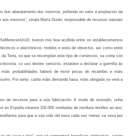
avés dun abaratamento dos mesmos, poñendo en valor a ampliación da
er aos mesmos”, sinala María Durán, responsable de recursos naturais
# SeMerecenUn10, tiveron moi boa acollida entre os establecementos
léctricos e electrónicos, mobles e resto de obxectos, así como entre
 da Terra, no que se recompilan este tipo de comercios, xa conta con
oxista, co uso destes servizos, estarase a declarar a guerrilla ás
, máis probabilidades haberá de esixir pezas de recambio e máis
onsumo. Por tanto, canta máis demanda haxa, máis obrigada se verá a
.
es de recursos para a súa fabricación. A modo de exemplo, unha
 só en España xéranse 326.000 toneladas de residuos téxtiles ao ano;
 deséñanse para que a súa vida útil sexa cada vez menor, xa sexa por
ura de “usar e tirar”; non só comportará beneficios ambientais, senón