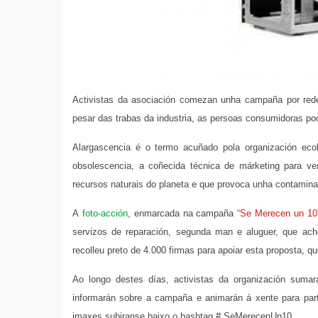
Activistas da asociación comezan unha campaña por redes
pesar das trabas da industria, as persoas consumidoras p
Alargascencia é o termo acuñado pola organización ecol
obsolescencia, a coñecida técnica de márketing para v
recursos naturais do planeta e que provoca unha contamina
A
foto-acción
, enmarcada na campaña
“
Se
Mer
ecen
un 10
servizos de reparación, segunda man e aluguer, que ach
recolleu preto de 4.000 firmas para apoiar esta proposta, q
Ao longo destes días, activistas da organización sumar
informarán sobre a campaña e animarán á xente para partic
imaxes subiranse baixo o hashtag # SeMerecenUn10.