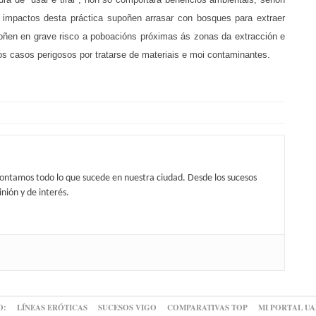
 impactos desta práctica supoñen arrasar con bosques para extraer
poñen en grave risco a poboacións próximas ás zonas da extracción e
os casos perigosos por tratarse de materiais e moi contaminantes.
contamos todo lo que sucede en nuestra ciudad. Desde los sucesos
nión y de interés.
O:
LÍNEAS ERÓTICAS
SUCESOS VIGO
COMPARATIVAS TOP
MI PORTAL U