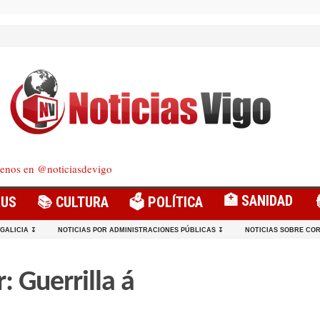
enos en @noticiasdevigo
🏥 SANIDAD
RUS
📚 CULTURA
🗳️ POLÍTICA
 GALICIA ↧
NOTICIAS POR ADMINISTRACIONES PÚBLICAS ↧
NOTICIAS SOBRE COR
 Guerrilla á