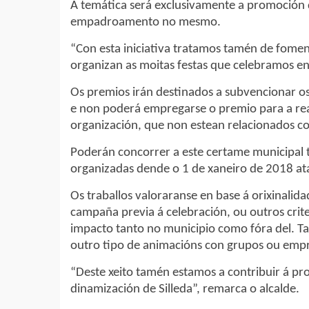
A temática será exclusivamente a promoción 
empadroamento no mesmo.
“Con esta iniciativa tratamos tamén de fomen
organizan as moitas festas que celebramos en 
Os premios irán destinados a subvencionar o
e non poderá empregarse o premio para a real
organización, que non estean relacionados co
Poderán concorrer a este certame municipal 
organizadas dende o 1 de xaneiro de 2018 a
Os traballos valoraranse en base á orixinalid
campaña previa á celebración, ou outros crit
impacto tanto no municipio como fóra del. Ta
outro tipo de animacións con grupos ou empre
“Deste xeito tamén estamos a contribuir á pr
dinamización de Silleda”, remarca o alcalde.