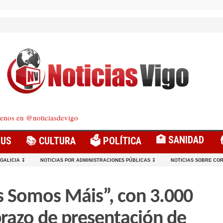
enos en @noticiasdevigo
🏥 SANIDAD
RUS
📚 CULTURA
🗳️ POLÍTICA
 GALICIA ↧
NOTICIAS POR ADMINISTRACIONES PÚBLICAS ↧
NOTICIAS SOBRE COR
s Somos Máis”, con 3.000
prazo de presentación de