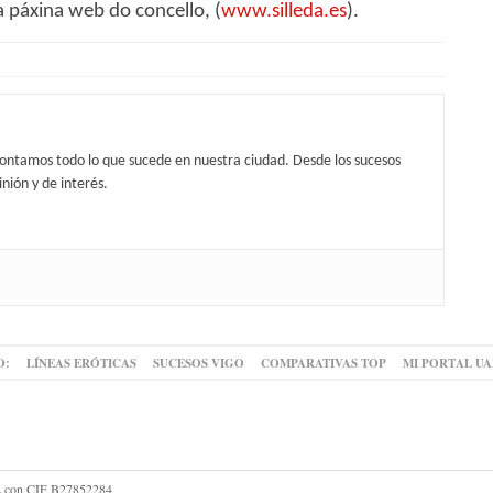
 páxina web do concello, (
www.silleda.es
).
contamos todo lo que sucede en nuestra ciudad. Desde los sucesos
nión y de interés.
O:
LÍNEAS ERÓTICAS
SUCESOS VIGO
COMPARATIVAS TOP
MI PORTAL U
 SL con CIF B27852284