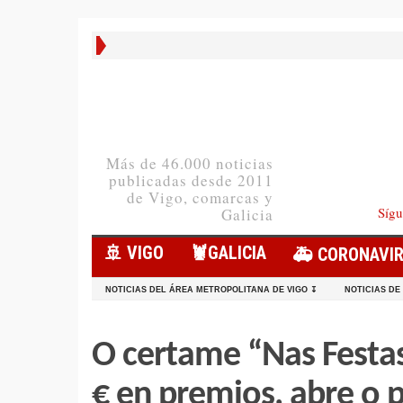
Más de 46.000 noticias
publicadas desde 2011
de Vigo, comarcas y
Sígu
Galicia
🚢 VIGO
🦞️GALICIA
🚑 CORONAVI
NOTICIAS DEL ÁREA METROPOLITANA DE VIGO ↧
NOTICIAS DE
O certame “Nas Festa
€ en premios, abre o 