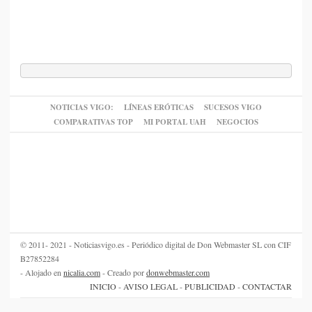
NOTICIAS VIGO:
LÍNEAS ERÓTICAS
SUCESOS VIGO
COMPARATIVAS TOP
MI PORTAL UAH
NEGOCIOS
© 2011- 2021 - Noticiasvigo.es - Periódico digital de Don Webmaster SL con CIF
B27852284
- Alojado en
nicalia.com
- Creado por
donwebmaster.com
INICIO
-
AVISO LEGAL
-
PUBLICIDAD
-
CONTACTAR