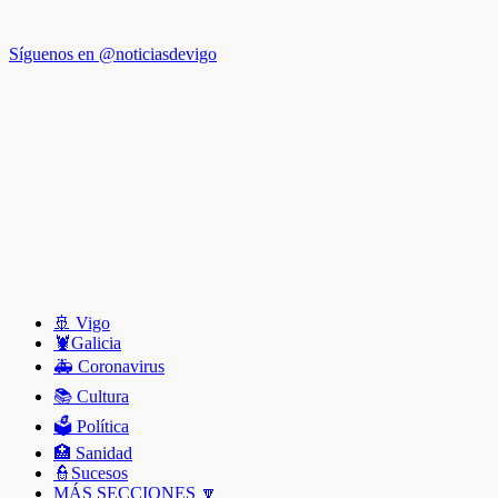
Síguenos en @noticiasdevigo
🚢 Vigo
🦞️Galicia
🚑 Coronavirus
📚 Cultura
🗳️ Política
🏥 Sanidad
👮Sucesos
MÁS SECCIONES 🔽