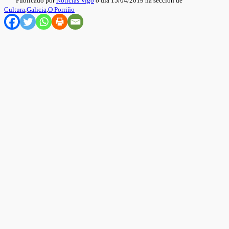
Publicado por
Noticias Vigo
o día 15/04/2019 na sección de
Cultura
,
Galicia
,
O Porriño