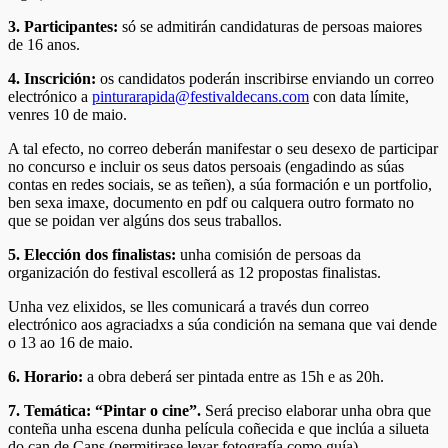
3.
Participantes:
só se admitirán candidaturas de persoas maiores
de 16 anos.
4. Inscrición:
os candidatos poderán inscribirse enviando un correo
electrónico a
pinturarapida@festivaldecans.com
con data límite,
venres 10 de maio.
A tal efecto, no correo deberán manifestar o seu desexo de participar
no concurso e incluir os seus datos persoais (engadindo as súas
contas en redes sociais, se as teñen), a súa formación e un portfolio,
ben sexa imaxe, documento en pdf ou calquera outro formato no
que se poidan ver algúns dos seus traballos.
5. Elección dos finalistas:
unha comisión de persoas da
organización do festival escollerá as 12 propostas finalistas.
Unha vez elixidos, se lles comunicará a través dun correo
electrónico aos agraciadxs a súa condición na semana que vai dende
o 13 ao 16 de maio.
6.
Horario:
a obra deberá ser pintada entre as 15h e as 20h.
7.
Temática: “Pintar o cine”.
Será preciso elaborar unha obra que
conteña unha escena dunha película coñecida e que inclúa a silueta
do can de Cans (permitirase levar fotografía como guía).