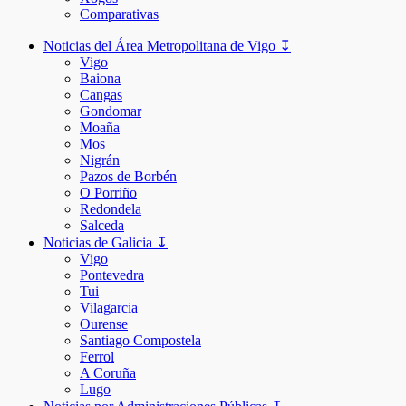
Comparativas
Noticias del Área Metropolitana de Vigo ↧
Vigo
Baiona
Cangas
Gondomar
Moaña
Mos
Nigrán
Pazos de Borbén
O Porriño
Redondela
Salceda
Noticias de Galicia ↧
Vigo
Pontevedra
Tui
Vilagarcia
Ourense
Santiago Compostela
Ferrol
A Coruña
Lugo