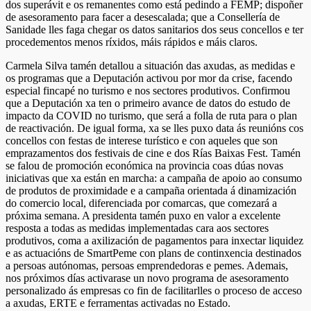
dos superávit e os remanentes como está pedindo a FEMP; dispoñer
de asesoramento para facer a desescalada; que a Consellería de
Sanidade lles faga chegar os datos sanitarios dos seus concellos e ter
procedementos menos ríxidos, máis rápidos e máis claros.
Carmela Silva tamén detallou a situación das axudas, as medidas e
os programas que a Deputación activou por mor da crise, facendo
especial fincapé no turismo e nos sectores produtivos. Confirmou
que a Deputación xa ten o primeiro avance de datos do estudo de
impacto da COVID no turismo, que será a folla de ruta para o plan
de reactivación. De igual forma, xa se lles puxo data ás reunións cos
concellos con festas de interese turístico e con aqueles que son
emprazamentos dos festivais de cine e dos Rías Baixas Fest. Tamén
se falou de promoción económica na provincia coas dúas novas
iniciativas que xa están en marcha: a campaña de apoio ao consumo
de produtos de proximidade e a campaña orientada á dinamización
do comercio local, diferenciada por comarcas, que comezará a
próxima semana. A presidenta tamén puxo en valor a excelente
resposta a todas as medidas implementadas cara aos sectores
produtivos, coma a axilización de pagamentos para inxectar liquidez
e as actuacións de SmartPeme con plans de continxencia destinados
a persoas autónomas, persoas emprendedoras e pemes. Ademais,
nos próximos días activarase un novo programa de asesoramento
personalizado ás empresas co fin de facilitarlles o proceso de acceso
a axudas, ERTE e ferramentas activadas no Estado.