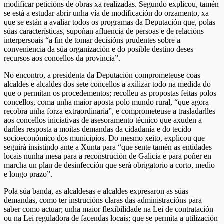
modificar peticións de obras xa realizadas. Segundo explicou, tamén
se está a estudar abrir unha vía de modificación do orzamento, xa
que se están a avaliar todos os programas da Deputación que, polas
súas características, supoñan afluencia de persoas e de relacións
interpersoais “a fin de tomar decisións prudentes sobre a
conveniencia da súa organización e do posible destino deses
recursos aos concellos da provincia”.
No encontro, a presidenta da Deputación comprometeuse coas
alcaldes e alcaldes dos sete concellos a axilizar todo na medida do
que o permitan os procedementos; recolleu as propostas feitas polos
concellos, coma unha maior aposta polo mundo rural, “que agora
recobra unha forza extraordinaria”, e comprometeuse a trasladarlles
aos concellos iniciativas de asesoramento técnico que axuden a
darlles resposta a moitas demandas da cidadanía e do tecido
socioeconómico dos municipios. Do mesmo xeito, explicou que
seguirá insistindo ante a Xunta para “que sente tamén as entidades
locais nunha mesa para a reconstrución de Galicia e para poñer en
marcha un plan de desinfección que será obrigatorio a corto, medio
e longo prazo”.
Pola súa banda, as alcaldesas e alcaldes expresaron as súas
demandas, como ter instrucións claras das administracións para
saber como actuar; unha maior flexibilidade na Lei de contratación
ou na Lei reguladora de facendas locais; que se permita a utilización