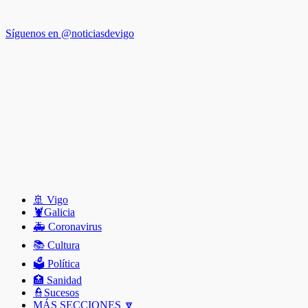
Síguenos en @noticiasdevigo
🚢 Vigo
🦞️Galicia
🚑 Coronavirus
📚 Cultura
🗳️ Política
🏥 Sanidad
👮Sucesos
MÁS SECCIONES 🔽