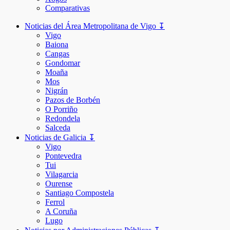
Comparativas
Noticias del Área Metropolitana de Vigo ↧
Vigo
Baiona
Cangas
Gondomar
Moaña
Mos
Nigrán
Pazos de Borbén
O Porriño
Redondela
Salceda
Noticias de Galicia ↧
Vigo
Pontevedra
Tui
Vilagarcia
Ourense
Santiago Compostela
Ferrol
A Coruña
Lugo