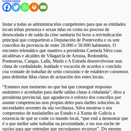
Pontevedra
Instar a todas as administracións competentes para que as entidades
locais teñan presenza e sexan tidas en conta no proceso de
desescalada e de saída da crise sanitaria foi hoxe a reivindicación
principal que compartiron a Deputación de Pontevedra e os sete
concellos da provincia de entre 20.000 e 50.000 habitantes. O
encontro telemático que mantivo a presidenta Carmela Silva coas
alcaldesas e alcaldes de Vilagarcía de Arousa, Redondela,
Ponteareas, Cangas, Lalín, Marín e A Estrada desenvolveuse nun
clima de cordialidade, lealdade e vocación de acordos e concluíu
coa vontade de traballar de xeito conxunto e de establecer consensos
para delimitar liñas claras de actuación dos entes locais.
“Estamos nun momento no que hai que conseguir respostas
unánimes e acordadas para darlle saídas claras á cidadanía”, dixo a
presidenta provincial, que agradeceu o esforzo dos concellos por
asumir competencias non propias deles para darlles solucións ás
necesidades urxentes da súa veciñanza. Silva mostrou o seu
compromiso de trasladarlles ao Estado e á Xunta de Galicia a
esixencia de que se conte co mundo local, “que está a demostrar que
é o que mellor sabe traballar na proximidade, e iso nos enche de
razóns para que entendan que necesitamos recursos”. Do mesmo