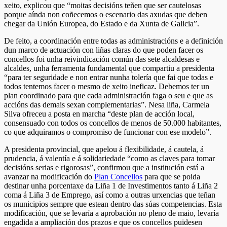
xeito, explicou que “moitas decisións teñen que ser cautelosas
porque aínda non coñecemos o escenario das axudas que deben
chegar da Unión Europea, do Estado e da Xunta de Galicia”.
De feito, a coordinación entre todas as administracións e a definición
dun marco de actuación con liñas claras do que poden facer os
concellos foi unha reivindicación común das sete alcaldesas e
alcaldes, unha ferramenta fundamental que compartiu a presidenta
“para ter seguridade e non entrar nunha tolería que fai que todas e
todos tentemos facer o mesmo de xeito ineficaz. Debemos ter un
plan coordinado para que cada administración faga o seu e que as
accións das demais sexan complementarias”. Nesa liña, Carmela
Silva ofreceu a posta en marcha “deste plan de acción local,
consensuado con todos os concellos de menos de 50.000 habitantes,
co que adquiramos o compromiso de funcionar con ese modelo”.
A presidenta provincial, que apelou á flexibilidade, á cautela, á
prudencia, á valentía e á solidariedade “como as claves para tomar
decisións serias e rigorosas”, confirmou que a institución está a
avanzar na modificación do
Plan Concellos
para que se poida
destinar unha porcentaxe da Liña 1 de Investimentos tanto á Liña 2
coma á Liña 3 de Emprego, así como a outras urxencias que teñan
os municipios sempre que estean dentro das súas competencias. Esta
modificación, que se levaría a aprobación no pleno de maio, levaría
engadida a ampliación dos prazos e que os concellos puidesen