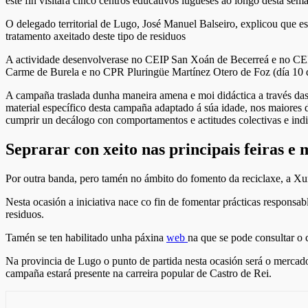
este fin visitará cinco centros educativos lugueses ao longo desta sem
O delegado territorial de Lugo, José Manuel Balseiro, explicou que es
tratamento axeitado deste tipo de residuos
A actividade desenvolverase no CEIP San Xoán de Becerreá e no CEIP 
Carme de Burela e no CPR Pluringüe Martínez Otero de Foz (día 10 d
A campaña traslada dunha maneira amena e moi didáctica a través das
material específico desta campaña adaptado á súa idade, nos maiore
cumprir un decálogo con comportamentos e actitudes colectivas e indi
Seprarar con xeito nas principais feiras e
Por outra banda, pero tamén no ámbito do fomento da reciclaxe, a Xun
Nesta ocasión a iniciativa nace co fin de fomentar prácticas responsabl
residuos.
Tamén se ten habilitado unha páxina
web
na que se pode consultar o c
Na provincia de Lugo o punto de partida nesta ocasión será o mercado
campaña estará presente na carreira popular de Castro de Rei.