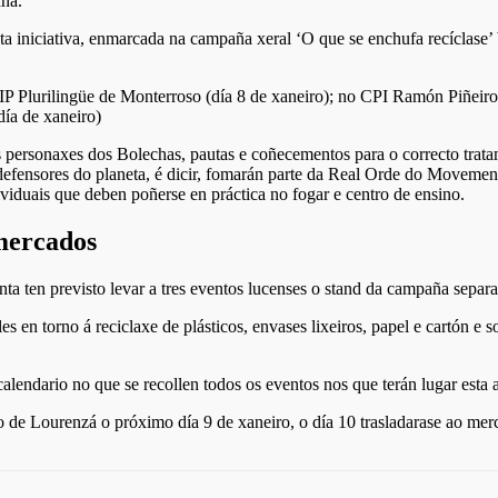
ana.
ta iniciativa, enmarcada na campaña xeral ‘O que se enchufa recíclase’ b
Plurilingüe de Monterroso (día 8 de xaneiro); no CPI Ramón Piñeiro d
ía de xaneiro)
 personaxes dos Bolechas, pautas e coñecementos para o correcto trata
s defensores do planeta, é dicir, fomarán parte da Real Orde do Move
viduais que deben poñerse en práctica no fogar e centro de ensino.
 mercados
ta ten previsto levar a tres eventos lucenses o stand da campaña separ
es en torno á reciclaxe de plásticos, envases lixeiros, papel e cartón e 
alendario no que se recollen todos os eventos nos que terán lugar esta a
 de Lourenzá o próximo día 9 de xaneiro, o día 10 trasladarase ao mer