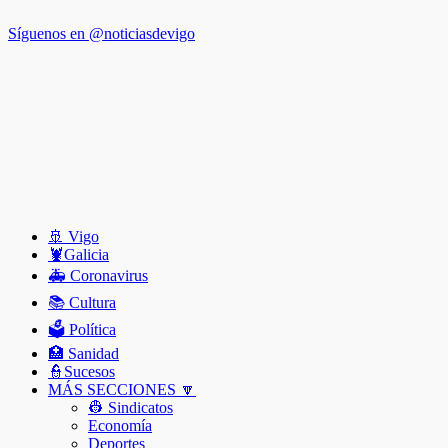
Síguenos en @noticiasdevigo
🚢 Vigo
🦞️Galicia
🚑 Coronavirus
📚 Cultura
🗳️ Política
🏥 Sanidad
👮Sucesos
MÁS SECCIONES 🔽
👷 Sindicatos
Economía
Deportes