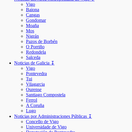
Vigo
Baiona
Cangas
Gondomar
Moaña
Mos
Nigrán
Pazos de Borbén
O Porriño
Redondela
Salceda
Noticias de Galicia ↧
Vigo
Pontevedra
Tui
Vilagarcia
Ourense
Santiago Compostela
Ferrol
A Coruña
Lugo
Noticias por Administraciones Públicas ↧
Concello de Vigo
Universidade de Vigo