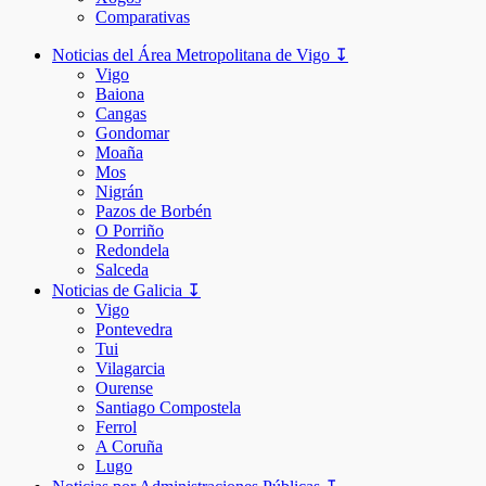
Comparativas
Noticias del Área Metropolitana de Vigo ↧
Vigo
Baiona
Cangas
Gondomar
Moaña
Mos
Nigrán
Pazos de Borbén
O Porriño
Redondela
Salceda
Noticias de Galicia ↧
Vigo
Pontevedra
Tui
Vilagarcia
Ourense
Santiago Compostela
Ferrol
A Coruña
Lugo