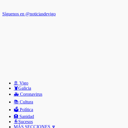
Síguenos en @noticiasdevigo
🚢 Vigo
🦞️Galicia
🚑 Coronavirus
📚 Cultura
🗳️ Política
🏥 Sanidad
👮Sucesos
MÁS SECCIONES 🔽