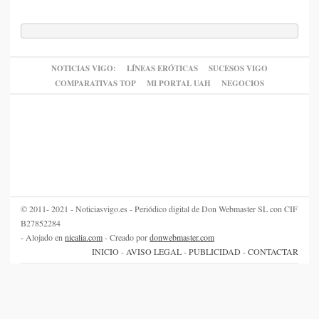
NOTICIAS VIGO:
LÍNEAS ERÓTICAS
SUCESOS VIGO
COMPARATIVAS TOP
MI PORTAL UAH
NEGOCIOS
© 2011- 2021 - Noticiasvigo.es - Periódico digital de Don Webmaster SL con CIF
B27852284
- Alojado en
nicalia.com
- Creado por
donwebmaster.com
INICIO
-
AVISO LEGAL
-
PUBLICIDAD
-
CONTACTAR