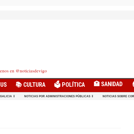
enos en @noticiasdevigo
🏥 SANIDAD
RUS
📚 CULTURA
🗳️ POLÍTICA
 GALICIA ↧
NOTICIAS POR ADMINISTRACIONES PÚBLICAS ↧
NOTICIAS SOBRE COR