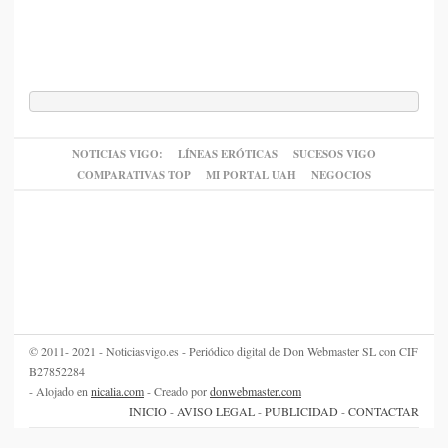
NOTICIAS VIGO:
LÍNEAS ERÓTICAS
SUCESOS VIGO
COMPARATIVAS TOP
MI PORTAL UAH
NEGOCIOS
© 2011- 2021 - Noticiasvigo.es - Periódico digital de Don Webmaster SL con CIF
B27852284
- Alojado en
nicalia.com
- Creado por
donwebmaster.com
INICIO
-
AVISO LEGAL
-
PUBLICIDAD
-
CONTACTAR