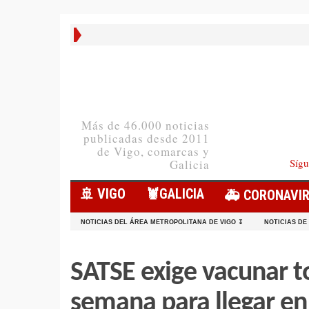
Más de 46.000 noticias
publicadas desde 2011
de Vigo, comarcas y
Sígu
Galicia
🚢 VIGO
🦞️GALICIA
🚑 CORONAVI
NOTICIAS DEL ÁREA METROPOLITANA DE VIGO ↧
NOTICIAS DE
SATSE exige vacunar to
semana para llegar en 