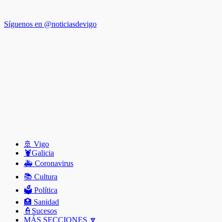
Síguenos en @noticiasdevigo
🚢 Vigo
🦞️Galicia
🚑 Coronavirus
📚 Cultura
🗳️ Política
🏥 Sanidad
👮Sucesos
MÁS SECCIONES 🔽