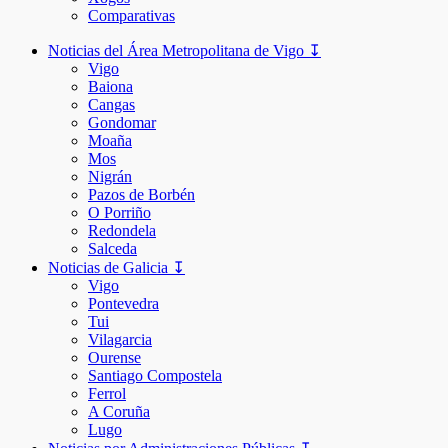
Comparativas
Noticias del Área Metropolitana de Vigo ↧
Vigo
Baiona
Cangas
Gondomar
Moaña
Mos
Nigrán
Pazos de Borbén
O Porriño
Redondela
Salceda
Noticias de Galicia ↧
Vigo
Pontevedra
Tui
Vilagarcia
Ourense
Santiago Compostela
Ferrol
A Coruña
Lugo