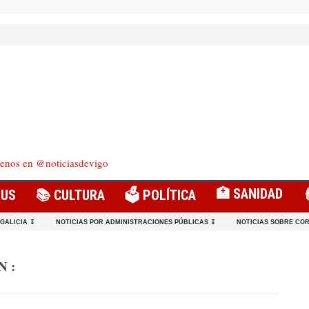
enos en @noticiasdevigo
🏥 SANIDAD
RUS
📚 CULTURA
🗳️ POLÍTICA
 GALICIA ↧
NOTICIAS POR ADMINISTRACIONES PÚBLICAS ↧
NOTICIAS SOBRE COR
 :