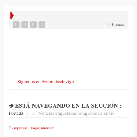
Buscar
Síguenos en @noticiasdevigo
🢂 ESTÁ NAVEGANDO EN LA SECCIÓN :
Portada
»
»
Noticias etiquetadas con
gastos de envio
Empresas
,
Hogar
,
Internet