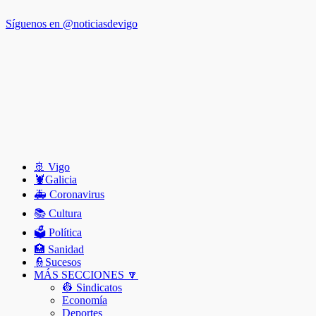
Síguenos en @noticiasdevigo
🚢 Vigo
🦞️Galicia
🚑 Coronavirus
📚 Cultura
🗳️ Política
🏥 Sanidad
👮Sucesos
MÁS SECCIONES 🔽
👷 Sindicatos
Economía
Deportes