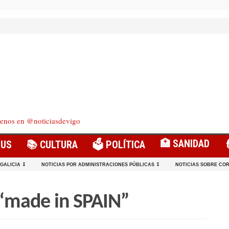
enos en @noticiasdevigo
🏥 SANIDAD
RUS
📚 CULTURA
🗳️ POLÍTICA
 GALICIA ↧
NOTICIAS POR ADMINISTRACIONES PÚBLICAS ↧
NOTICIAS SOBRE COR
 “made in SPAIN”