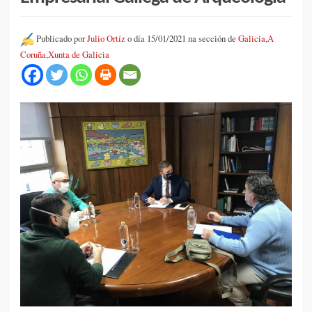
Publicado por
Julio Ortíz
o día 15/01/2021 na sección de
Galicia
,
A
Coruña
,
Xunta de Galicia