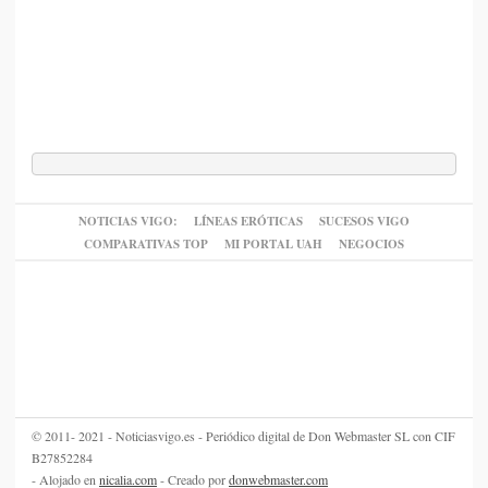
NOTICIAS VIGO:
LÍNEAS ERÓTICAS
SUCESOS VIGO
COMPARATIVAS TOP
MI PORTAL UAH
NEGOCIOS
© 2011- 2021 - Noticiasvigo.es - Periódico digital de Don Webmaster SL con CIF
B27852284
- Alojado en
nicalia.com
- Creado por
donwebmaster.com