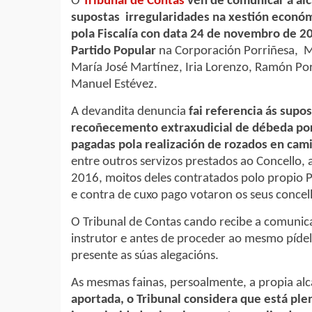
O
Tribunal de Contas
vén de comunicar á alc
supostas irregularidades na xestión económi
pola Fiscalía con data 24 de novembro de 2
Partido Popular
na Corporación Porriñesa, M
María José Martínez, Iria Lorenzo, Ramón Por
Manuel Estévez.
A devandita denuncia
fai referencia ás supo
recoñecemento extraxudicial de débeda por 
pagadas pola realización de rozados en cami
entre outros servizos prestados ao Concello,
2016, moitos deles contratados polo propio
e contra de cuxo pago votaron os seus concell
O Tribunal de Contas cando recibe a comuni
instrutor e antes de proceder ao mesmo pídel
presente as súas alegacións.
As mesmas fainas, persoalmente, a propia alc
aportada, o Tribunal considera que está ple