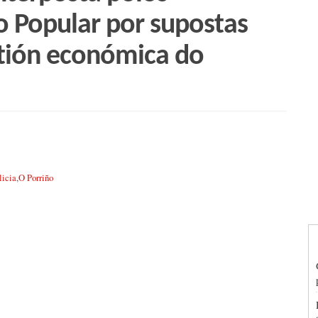
do Popular por supostas
stión económica do
licia
,
O Porriño