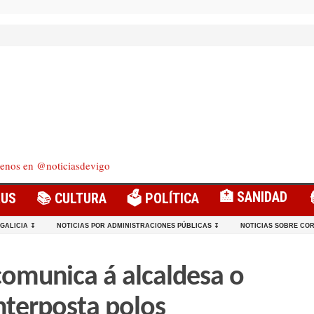
enos en @noticiasdevigo
🏥 SANIDAD
RUS
📚 CULTURA
🗳️ POLÍTICA
 GALICIA ↧
NOTICIAS POR ADMINISTRACIONES PÚBLICAS ↧
NOTICIAS SOBRE COR
comunica á alcaldesa o
nterposta polos