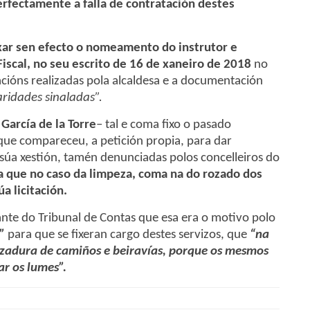
erfectamente a falla de contratación destes
ixar sen efecto o nomeamento do instrutor e
 Fiscal, no seu escrito de 16 de xaneiro de 2018
no
cións realizadas pola alcaldesa e a documentación
aridades sinaladas”.
García de la Torre
– tal e coma fixo o pasado
que compareceu, a petición propia, para dar
a súa xestión, tamén denunciadas polos concelleiros do
a que no caso da limpeza, coma na do rozado dos
a licitación.
ante do Tribunal de Contas que esa era o motivo polo
”
para que se fixeran cargo destes servizos, que
“na
rozadura de camiños e beiravías, porque os mesmos
ar os lumes”.