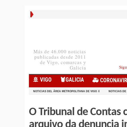
Más de 46.000 noticias
publicadas desde 2011
de Vigo, comarcas y
Sígu
Galicia
🚢 VIGO
🦞️GALICIA
🚑 CORONAVI
NOTICIAS DEL ÁREA METROPOLITANA DE VIGO ↧
NOTICIAS DE
O Tribunal de Contas 
arquivo da denuncia i