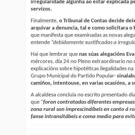
irregularidade algunha ao estar explicada p
servizos.
Finalmente,
o Tribunal de Contas decide de
arquivar a denuncia, tal e como solicitara o
que manifesta que examinadas as novas alega
entende
“debidamente xustificadas a irregul
Hai que lembrar que
nas súas alegacións Eva 
mércores, día 24 no Pleno extraordinario no 
explicacións sobre hipotéticas ilegalidades n
Grupo Municipal do Partido Popular-
sinalab
camiños, intentouse, en varias ocasións, a sú
A alcaldesa concluía no escrito presentado di
que “
foron contratadas diferentes empresas
zona rural son imprescindíbeis en canto á 
fanse intransitábeis e coma medio para evit