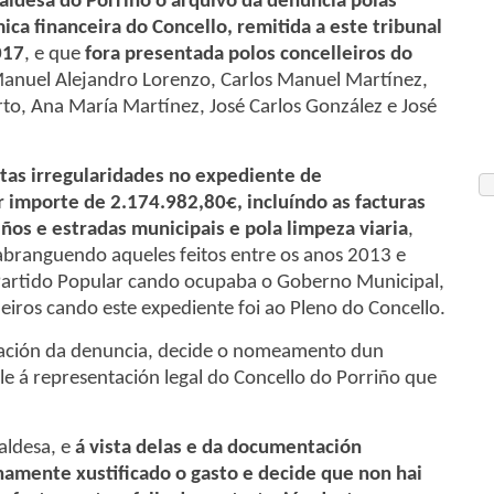
aldesa do Porriño o arquivo da denuncia polas
ca financeira do Concello, remitida a este tribunal
017
, e que
fora presentada polos concelleiros do
anuel Alejandro Lorenzo, Carlos Manuel Martínez,
to, Ana María Martínez, José Carlos González e José
stas irregularidades no expediente de
importe de 2.174.982,80€, incluíndo as facturas
ños e estradas municipais e pola limpeza viaria
,
 abranguendo aqueles feitos entre os anos 2013 e
 Partido Popular cando ocupaba o Goberno Municipal,
eiros cando este expediente foi ao Pleno do Concello.
cación da denuncia, decide o nomeamento dun
le á representación legal do Concello do Porriño que
aldesa, e
á vista delas e da documentación
namente xustificado o gasto e decide que non hai