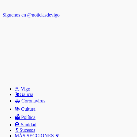
Síguenos en @noticiasdevigo
🚢 Vigo
🦞️Galicia
🚑 Coronavirus
📚 Cultura
🗳️ Política
🏥 Sanidad
👮Sucesos
MÁS SECCIONES 🔽