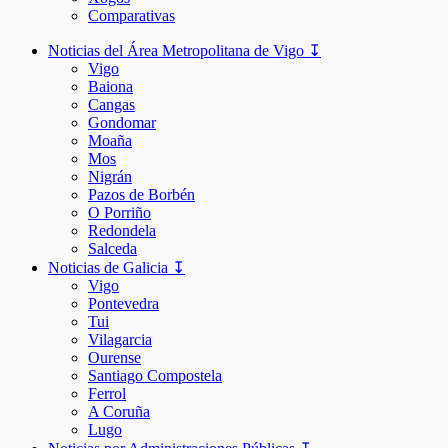
Comparativas
Noticias del Área Metropolitana de Vigo ↧
Vigo
Baiona
Cangas
Gondomar
Moaña
Mos
Nigrán
Pazos de Borbén
O Porriño
Redondela
Salceda
Noticias de Galicia ↧
Vigo
Pontevedra
Tui
Vilagarcia
Ourense
Santiago Compostela
Ferrol
A Coruña
Lugo