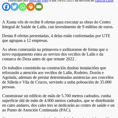
Publicado por
Noticias Vigo
o día 14/01/2021 na sección de
Galicia
,
Lalín
A Xunta vén de recibir 8 ofertas para executar as obras do Centro
Integral de Saúde de Lalín, cun investimento de 9 millóns de euros.
Destas 8 ofertas presentadas, 4 delas están conformadas por UTE
que agrupan a 12 empresas.
As obras comezarán na primavera e axilizaranse de forma que o
novo equipamento estea ao servizo dos veciños de Lalín e da
comarca do Deza antes de que remate 2022 .
Os traballos consistirán na construción dunhas instalacións que
reforzarán a atención aos veciños de Lalín, Rodeiro, Dozón e
Agolada, ademais de prestar determinadas asistencias aos concellos
de Silleda e Vila de Cruces, servindo a unha poboación de 35.000
persoas.
Construirase un edificio de máis de 5.700 metros cadrados, cunha
superficie útil de máis de 4.900 metros cadrados, que se distribuirán
en catro andares, dos cales tres se dedicarán ao centro de saúde e un
ao Punto de Atención Continuada (PAC).