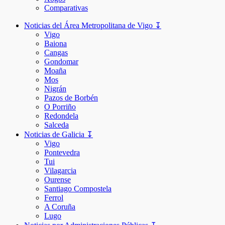
Comparativas
Noticias del Área Metropolitana de Vigo ↧
Vigo
Baiona
Cangas
Gondomar
Moaña
Mos
Nigrán
Pazos de Borbén
O Porriño
Redondela
Salceda
Noticias de Galicia ↧
Vigo
Pontevedra
Tui
Vilagarcia
Ourense
Santiago Compostela
Ferrol
A Coruña
Lugo