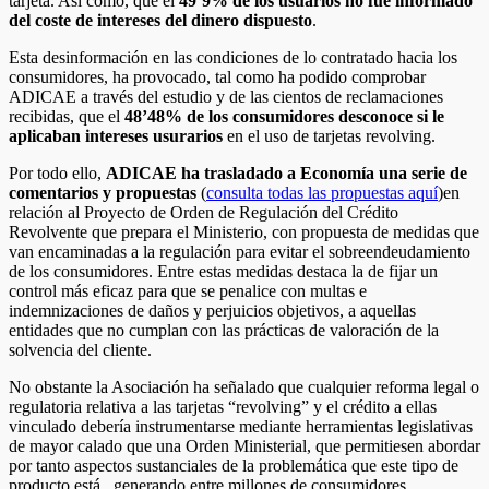
tarjeta. Así como, que el
49’9% de los usuarios no fue informado
del coste de intereses del dinero dispuesto
.
Esta desinformación en las condiciones de lo contratado hacia los
consumidores, ha provocado, tal como ha podido comprobar
ADICAE a través del estudio y de las cientos de reclamaciones
recibidas, que el
48’48% de los consumidores desconoce si le
aplicaban intereses usurarios
en el uso de tarjetas revolving.
Por todo ello,
ADICAE ha trasladado a Economía una serie de
comentarios y propuestas
(
consulta todas las propuestas aquí
)en
relación al Proyecto de Orden de Regulación del Crédito
Revolvente que prepara el Ministerio, con propuesta de medidas que
van encaminadas a la regulación para evitar el sobreendeudamiento
de los consumidores. Entre estas medidas destaca la de fijar un
control más eficaz para que se penalice con multas e
indemnizaciones de daños y perjuicios objetivos, a aquellas
entidades que no cumplan con las prácticas de valoración de la
solvencia del cliente.
No obstante la Asociación ha señalado que cualquier reforma legal o
regulatoria relativa a las tarjetas “revolving” y el crédito a ellas
vinculado debería instrumentarse mediante herramientas legislativas
de mayor calado que una Orden Ministerial, que permitiesen abordar
por tanto aspectos sustanciales de la problemática que este tipo de
producto está generando entre millones de consumidores,