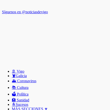
Síguenos en @noticiasdevigo
🚢 Vigo
🦞️Galicia
🚑 Coronavirus
📚 Cultura
🗳️ Política
🏥 Sanidad
👮Sucesos
MÁS SECCIONES 🔽