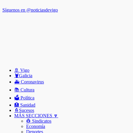
Síguenos en @noticiasdevigo
🚢 Vigo
🦞️Galicia
🚑 Coronavirus
📚 Cultura
🗳️ Política
🏥 Sanidad
👮Sucesos
MÁS SECCIONES 🔽
👷 Sindicatos
Economía
Deportes