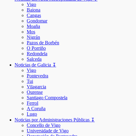
Vigo
Baiona
Cangas
Gondomar
Moaña
Mos
Nigrán
Pazos de Borbén
O Porriño
Redondela
Salceda
Noticias de Galicia ↧
Vigo
Pontevedra
Tui
Vilagarcia
Ourense
Santiago Compostela
Ferrol
A Coruña
Lugo
Noticias por Administraciones Públicas ↧
Concello de Vigo
Universidade de Vigo