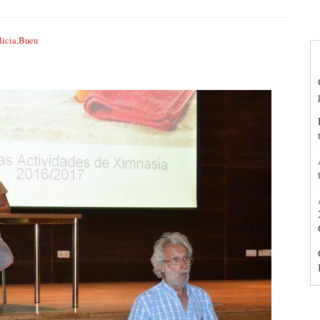
licia
,
Bueu