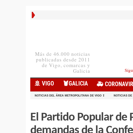
Más de 46.000 noticias
publicadas desde 2011
de Vigo, comarcas y
Sígu
Galicia
🚢 VIGO
🦞️GALICIA
🚑 CORONAVI
NOTICIAS DEL ÁREA METROPOLITANA DE VIGO ↧
NOTICIAS DE
El Partido Popular de 
demandas de la Confe