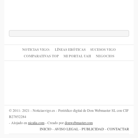
NOTICIAS VIGO:
LÍNEAS ERÓTICAS
SUCESOS VIGO
COMPARATIVAS TOP
MI PORTAL UAH
NEGOCIOS
© 2011- 2021 - Noticiasvigo.es - Periódico digital de Don Webmaster SL con CIF
B27852284
- Alojado en
nicalia.com
- Creado por
donwebmaster.com
INICIO
-
AVISO LEGAL
-
PUBLICIDAD
-
CONTACTAR